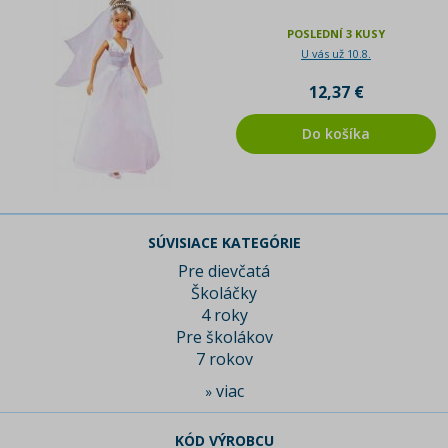
POSLEDNÍ 3 KUSY
U vás už 10.8.
12,37 €
Do košíka
SÚVISIACE KATEGÓRIE
Pre dievčatá
Školáčky
4 roky
Pre školákov
7 rokov
viac
»
KÓD VÝROBCU