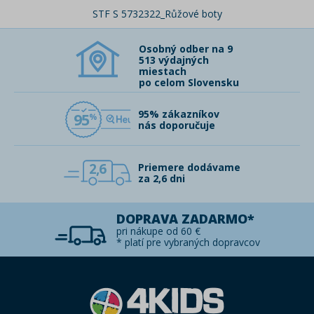
STF S 5732322_Růžové boty
Osobný odber na 9
513 výdajných
miestach
po celom Slovensku
95% zákazníkov
95
nás doporučuje
2,6
Priemere dodávame
za 2,6 dni
DOPRAVA ZADARMO*
pri nákupe od 60 €
* platí pre vybraných dopravcov