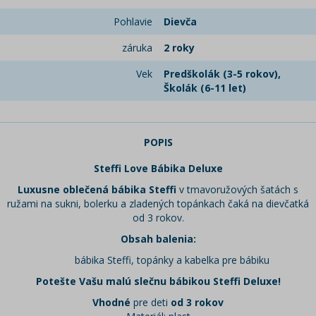
Pohlavie
Dievča
záruka
2 roky
Vek
Predškolák (3-5 rokov),
Školák (6-11 let)
POPIS
Steffi Love Bábika Deluxe
Luxusne oblečená bábika Steffi
v tmavoružových šatách s
ružami na sukni, bolerku a zladených topánkach čaká na dievčatká
od 3 rokov.
Obsah balenia:
bábika Steffi, topánky a kabelka pre bábiku
Potešte Vašu malú slečnu bábikou Steffi Deluxe!
Vhodné
pre deti
od 3 rokov