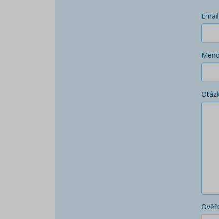
Email
Men
Otáz
Ověře