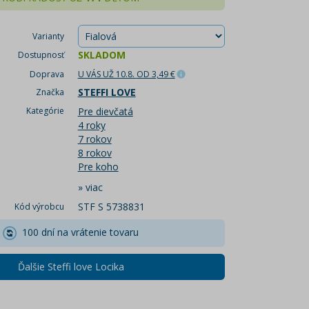
Varianty
SKLADOM
Dostupnosť
Doprava
U VÁS UŽ 10.8.
OD 3,49 €
STEFFI LOVE
Značka
Kategórie
Pre dievčatá
4 roky
7 rokov
8 rokov
Pre koho
»
viac
STF S 5738831
Kód výrobcu
100 dní na vrátenie tovaru
Ďalšie Steffi love Locika