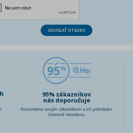
ODOSLAŤ OTÁZKU
95
ch
95% zákazníkov
nás doporučuje
o
Rozumieme svojim zákazníkom a ich potrebám.
Overené Heurekou.