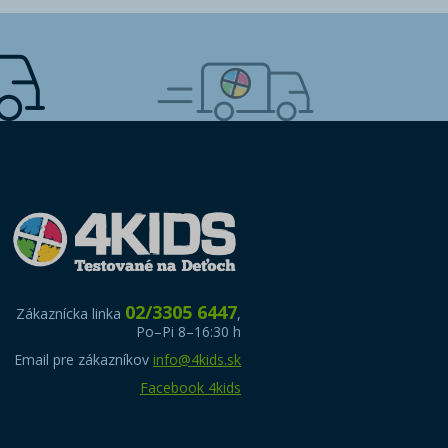
02/3305 6447
Zákaznícka linka
,
Po–Pi 8–16:30 h
Email pre zákazníkov
info@4kids.sk
Facebook 4kids