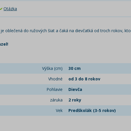
Otázka
je oblečená do ružových šiat a čaká na dievčatká od troch rokov, ktoré
zel!
Výška (cm)
30 cm
Vhodné
od 3 do 8 rokov
Pohlavie
Dievča
záruka
2 roky
Vek
Predškolák (3-5 rokov)