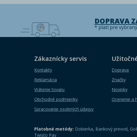
DOPRAVA 
* platí pre vybran
Zákaznícky servis
Užitočn
Kontakty
Doprava
Reklamácia
Značky
Vrátenie tovaru
Novinky
Obchodné podmienky
Ocenenie a 
Spracovanie osobných údajov
Platobné metódy:
Dobierka
,
Bankový prevod
,
GoP
Twisto Pay