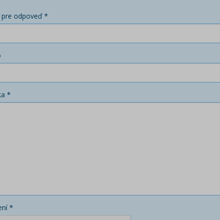
 pre odpoveď *
o
ka *
ní *