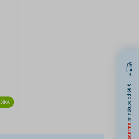
60 €
pri nákupe od
ŠÍKA