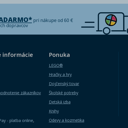
ZADARMO*
pri nákupe od 60 €
ých dopravcov
é informácie
Ponuka
LEGO®
Hračky a hry
Dojčenský tovar
hodnotenie zákazníkov
Školské potreby
Detská izba
Knihy
Odevy a kozmetika
ay - platba online
,