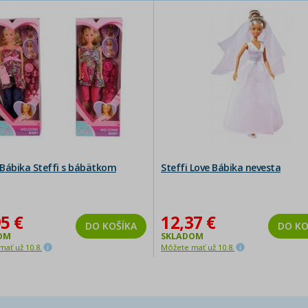
Bábika Steffi s bábätkom
Steffi Love Bábika nevesta
5 €
12,37 €
DO KOŠÍKA
DO KO
OM
SKLADOM
ať už 10.8.
Môžete mať už 10.8.