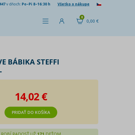
447
v dňoch:
Po–Pi 8–16:30 h
Všetko o nákupe
0
0,00 €
VE BÁBIKA STEFFI
L
14,02 €
PRIDAŤ DO KOŠÍKA
ROBÍ RADOSŤ UŽ
171
DEŤOM