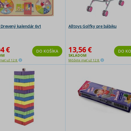
 Drevený kalendár 6v1
Alltoys Golfky pre bábiku
4 €
13,56 €
DO KOŠÍKA
DO KO
OM
SKLADOM
ať už 12.8.
Môžete mať už 12.8.