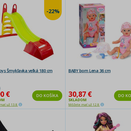
-22%
ys Šmykľavka veľká 180 cm
BABY born Lena 36 cm
€
0 €
30,87 €
DO KOŠÍKA
DO KO
OM
SKLADOM
ať už 13.8.
Môžete mať už 12.8.