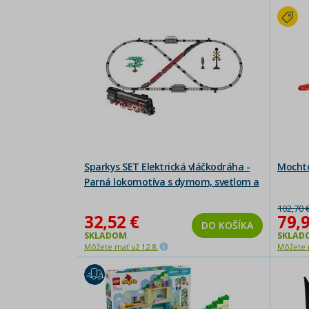
Sparkys SET Elektrická vláčkodráha -
Mochto
Parná lokomotíva s dymom, svetlom a
zvukom na batérie
102,70 
32,52 €
79,9
DO KOŠÍKA
SKLADOM
SKLAD
Môžete mať už 12.8.
Môžete m