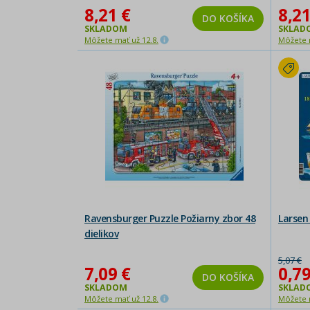
8,21 €
8,21
DO KOŠÍKA
SKLADOM
SKLAD
Môžete mať už 12.8.
Môžete m
Ravensburger Puzzle Požiarny zbor 48
Larsen
dielikov
5,07 €
7,09 €
0,79
DO KOŠÍKA
SKLADOM
SKLAD
Môžete mať už 12.8.
Môžete m