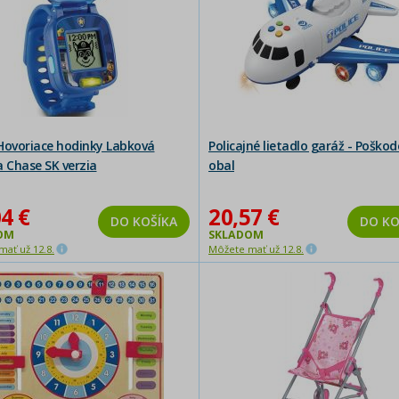
Hovoriace hodinky Labková
Policajné lietadlo garáž - Poško
a Chase SK verzia
obal
4 €
20,57 €
DO KOŠÍKA
DO KO
OM
SKLADOM
ať už 12.8.
Môžete mať už 12.8.