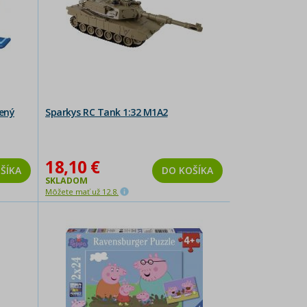
dený
Sparkys RC Tank 1:32 M1A2
18,10 €
ŠÍKA
DO KOŠÍKA
SKLADOM
Môžete mať už 12.8.