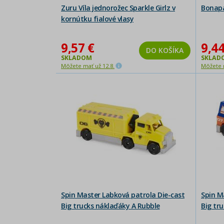
Zuru Víla jednorožec Sparkle Girlz v
Bonapa
kornútku fialové vlasy
9,57 €
9,44
DO KOŠÍKA
SKLADOM
SKLAD
Môžete mať už 12.8.
Môžete m
Spin Master Labková patrola Die-cast
Spin M
Big trucks náklaďáky A Rubble
Big tr