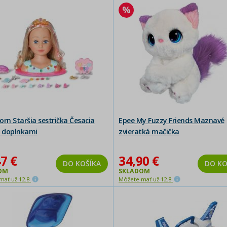
orn Staršia sestrička Česacia
Epee My Fuzzy Friends Maznavé
s doplnkami
zvieratká mačička
7 €
34,90 €
DO KOŠÍKA
DO KO
OM
SKLADOM
ať už 12.8.
Môžete mať už 12.8.