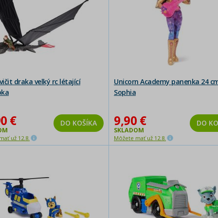
vičit draka velký rc létající
Unicorn Academy panenka 24 c
bka
Sophia
0 €
9,90 €
DO KOŠÍKA
DO KO
OM
SKLADOM
ať už 12.8.
Môžete mať už 12.8.