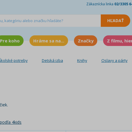
Zákaznícka linka
02/3305 6
Pre koho
Hráme sa na...
Značky
Z filmu, hie
Školské potreby
Detská izba
Knihy
Oslavy a párty
čiek.
podľa 4kids