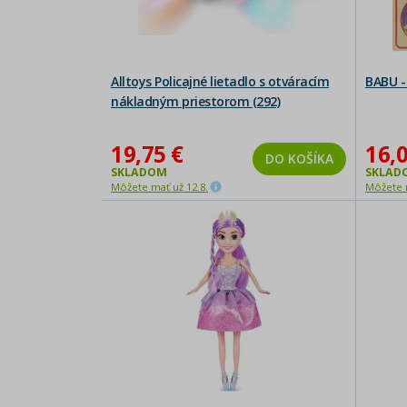
Alltoys Policajné lietadlo s otváracím
BABU -
nákladným priestorom (292)
19,75 €
16,0
DO KOŠÍKA
SKLADOM
SKLAD
Môžete mať už 12.8.
Môžete m