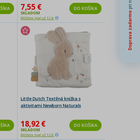
7,55 €
ŠÍKA
DO KOŠÍKA
SKLADOM
Doprava zadarmo
Môžete mať už 12.8.
Little Dutch Textilná knižka s
aktivitami Newborn Naturals
18,92 €
ŠÍKA
DO KOŠÍKA
SKLADOM
Môžete mať už 12.8.