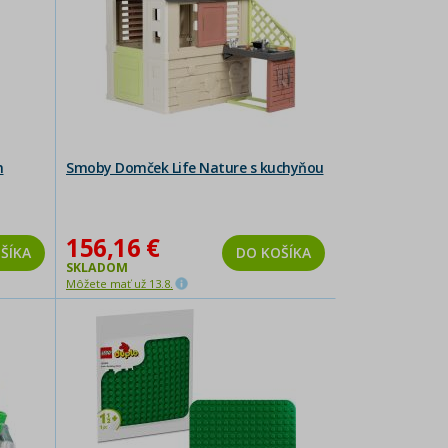
m
Smoby Domček Life Nature s kuchyňou
156,16 €
ŠÍKA
DO KOŠÍKA
SKLADOM
Môžete mať už 13.8.