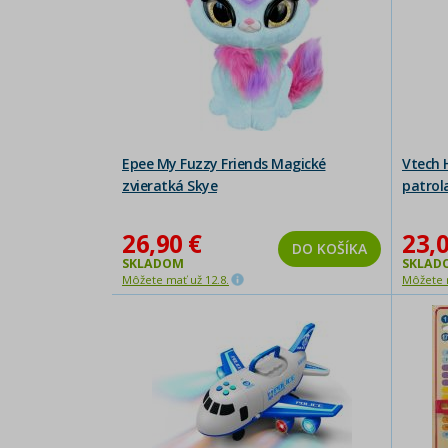
Epee My Fuzzy Friends Magické
Vtech 
zvieratká Skye
patrol
26,90 €
23,0
DO KOŠÍKA
SKLADOM
SKLAD
Môžete mať už 12.8.
Môžete m