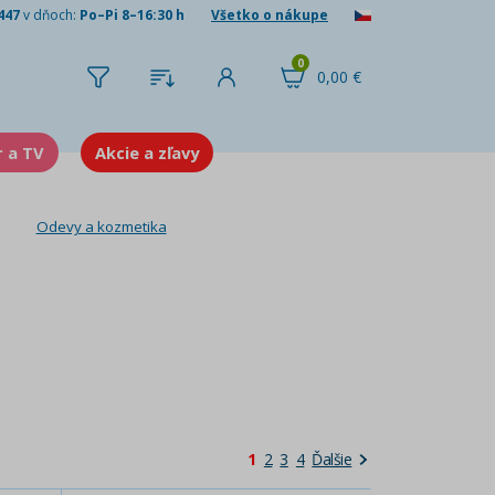
447
v dňoch:
Po–Pi 8–16:30 h
Všetko o nákupe
0
0,00 €
r a TV
Akcie a zľavy
Odevy a kozmetika
1
2
3
4
Ďalšie