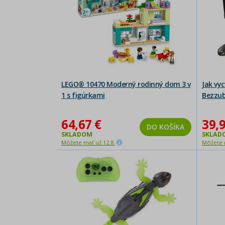
LEGO® 10470 Moderný rodinný dom 3 v
Jak vyc
1 s figúrkami
Bezzu
64,67 €
39,9
DO KOŠÍKA
SKLADOM
SKLAD
Môžete mať už 12.8.
Môžete m