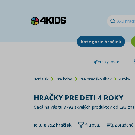
Kategórie hračiek
Dojčenský tovar
4kids.sk
Pre koho
Pre predškolákov
4 roky
HRAČKY PRE DETI 4 ROKY
Čaká na vás tu 8792 skvelých produktov od 293 zna
Je tu
8 792 hračiek
filtrovat
Zoradené 