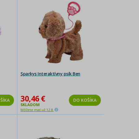
Sparkys Interaktívny psík Ben
30,46 €
ŠÍKA
DO KOŠÍKA
SKLADOM
Môžete mať už 12.8.