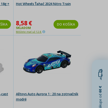
 18g +
Hot Wheels Ťahač 2024 Nitro Train
8,58 €
ŠÍKA
DO KOŠÍKA
SKLADOM
Môžete mať už 12.8.
60 €
-cast
Alltoys Auto Aurora 1 : 20 na zotrvačník
pri nákupe od
modré