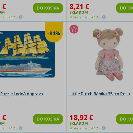
 €
8,21 €
DO KOŠÍKA
DO KO
OM
SKLADOM
ať už 12.8.
Môžete mať už 12.8.
-84%
 Puzzle Lodná doprava
Little Dutch Bábika 35 cm Rosa
 €
18,92 €
DO KOŠÍKA
DO KO
OM
SKLADOM
ať už 12.8.
Môžete mať už 12.8.