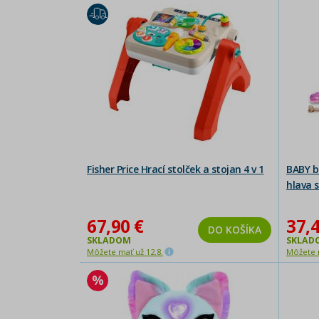
Fisher Price Hrací stolček a stojan 4 v 1
BABY b
hlava 
67,90 €
37,4
DO KOŠÍKA
SKLADOM
SKLAD
Môžete mať už 12.8.
Môžete m