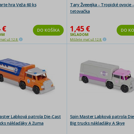
rte hra Veža 60 ks
Tary Žveeejka - Tropické ovocie -
tetovačka
 €
1,45 €
DO KOŠÍKA
DO KO
OM
SKLADOM
ať už 12.8.
Môžete mať už 12.8.
aster Labková patrola Die-Cast
Spin Master Labková patrola Die
ucks náklaďáky A Zuma
Big trucks náklaďáky A Skye