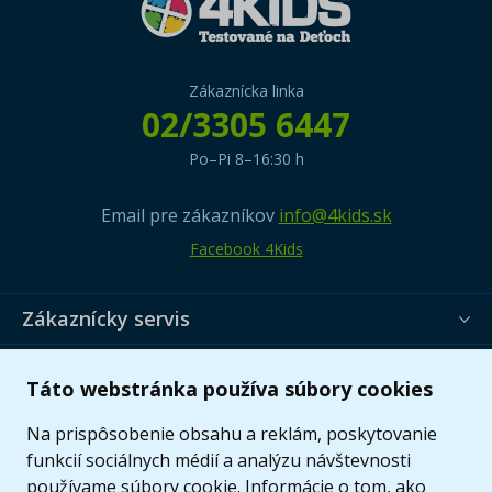
Zákaznícka linka
02/3305 6447
Po–Pi 8–16:30 h
Email pre zákazníkov
info@4kids.sk
Facebook 4Kids
Zákaznícky servis
Užitočné informácie
Táto webstránka používa súbory cookies
Ponuka
Na prispôsobenie obsahu a reklám, poskytovanie
funkcií sociálnych médií a analýzu návštevnosti
používame súbory cookie. Informácie o tom, ako