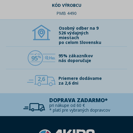
KÓD VÝROBCU
PMB 4490
Osobný odber na 9
526 výdajných
miestach
po celom Slovensku
95% zákazníkov
95
nás doporučuje
2,6
Priemere dodávame
za 2,6 dni
DOPRAVA ZADARMO*
pri nákupe od 60 €
* platí pre vybraných dopravcov