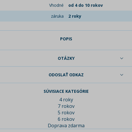
Vhodné
od 4 do 10 rokov
záruka
2 roky
POPIS
OTÁZKY
ODOSLAŤ ODKAZ
SÚVISIACE KATEGÓRIE
4 roky
7 rokov
5 rokov
6 rokov
Doprava zdarma