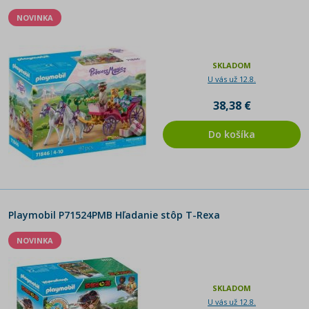
NOVINKA
SKLADOM
U vás už 12.8.
38,38 €
Do košíka
Playmobil P71524PMB Hľadanie stôp T-Rexa
NOVINKA
SKLADOM
U vás už 12.8.