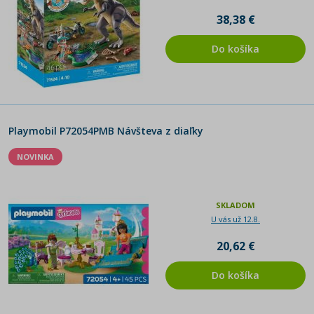
38,38 €
Do košíka
Playmobil P72054PMB Návšteva z diaľky
NOVINKA
SKLADOM
U vás už 12.8.
20,62 €
Do košíka