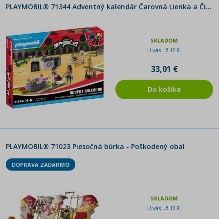
PLAYMOBIL® 71344 Adventný kalendár Čarovná Lienka a Čierny kocúr - Poškodený obal
SKLADOM
U vás už 12.8.
33,01 €
Do košíka
PLAYMOBIL® 71023 Piesočná búrka - Poškodený obal
DOPRAVA ZADARMO
SKLADOM
U vás už 12.8.