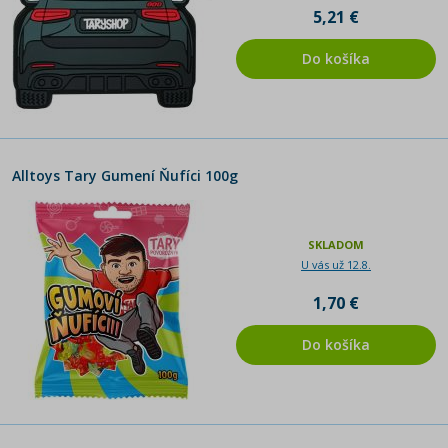
5,21 €
Do košíka
Alltoys Tary Gumení Ňufíci 100g
SKLADOM
U vás už 12.8.
1,70 €
Do košíka