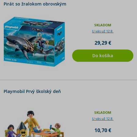
Pirát so žralokom obrovským
SKLADOM
U vás už 12.8.
29,29 €
Do košíka
Playmobil Prvý školský deň
SKLADOM
U vás už 12.8.
10,70 €