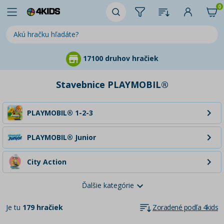
0
ačiek
95 % zákazníkov nás 
Stavebnice PLAYMOBIL®
PLAYMOBIL® 1-2-3
PLAYMOBIL® Junior
City Action
Ďalšie kategórie
City Life
Je tu
179 hračiek
Zoradené podľa 4kids
Country