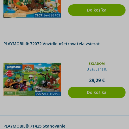
Dino Rise
Do košíka
PLAYMOBIL® Ayuma
PLAYMOBIL® Figures
PLAYMOBIL® 72072 Vozidlo ošetrovateľa zvierat
Magic
Asterix
SKLADOM
U vás už 12.8.
Air Stuntshow
29,29 €
Discover the Planet
Do košíka
PLAYMOBIL® Naruto
Wiltopia
PLAYMOBIL® 71425 Stanovanie