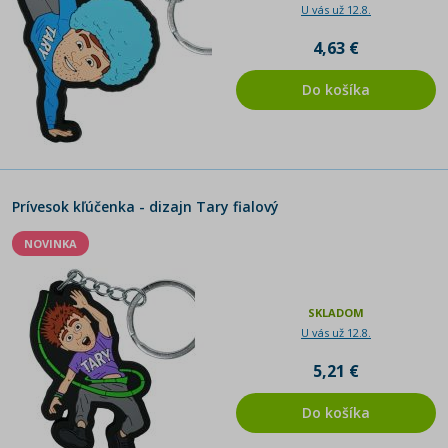
U vás už 12.8.
4,63 €
Do košíka
Prívesok kľúčenka - dizajn Tary fialový
NOVINKA
SKLADOM
U vás už 12.8.
5,21 €
Do košíka