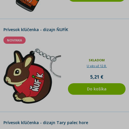
Prívesok kľúčenka - dizajn ŇUFÍK
NOVINKA
SKLADOM
U vás už 12.8.
5,21 €
Do košíka
Prívesok kľúčenka - dizajn Tary palec hore