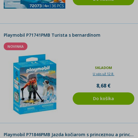
Playmobil P71741PMB Turista s bernardínom
NOVINKA
SKLADOM
U vás už 12.8.
8,68 €
Do košíka
Playmobil P71846PMB Jazda kočiarom s princeznou a princom