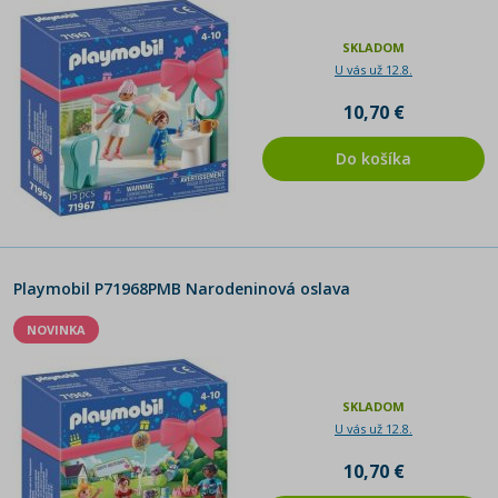
SKLADOM
U vás už 12.8.
10,70 €
Do košíka
Playmobil P71968PMB Narodeninová oslava
NOVINKA
SKLADOM
U vás už 12.8.
10,70 €