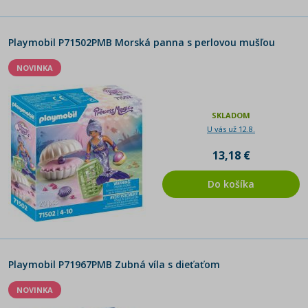
Playmobil P71502PMB Morská panna s perlovou mušľou
NOVINKA
SKLADOM
U vás už 12.8.
13,18 €
Do košíka
Playmobil P71967PMB Zubná víla s dieťaťom
NOVINKA