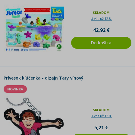
SKLADOM
U vás už 12.8.
42,92 €
Do košíka
Prívesok kľúčenka - dizajn Tary vínový
NOVINKA
SKLADOM
U vás už 12.8.
5,21 €