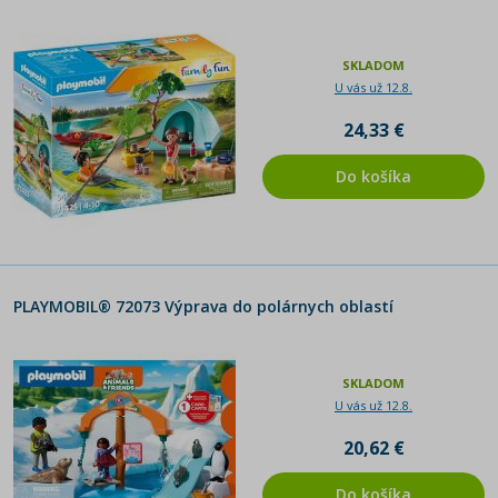
Horses of Waterfall
PLAYMOBIL® Miraculous
SKLADOM
U vás už 12.8.
24,33 €
Do košíka
PLAYMOBIL® 72073 Výprava do polárnych oblastí
SKLADOM
U vás už 12.8.
20,62 €
Do košíka