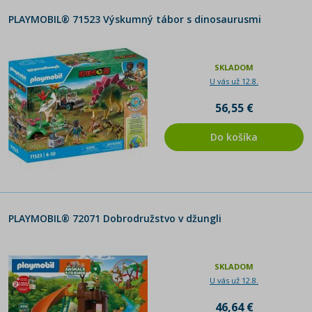
Fairies
PLAYMOBIL® 71523 Výskumný tábor s dinosaurusmi
Family Fun
SKLADOM
U vás už 12.8.
Princess
56,55 €
Dragons
Do košíka
Pirates
Special PLUS
PLAYMOBIL® 72071 Dobrodružstvo v džungli
Action
Novelmore
SKLADOM
U vás už 12.8.
Stuntshow
46,64 €