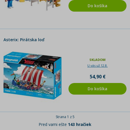
Do košíka
Asterix: Pirátska loď
SKLADOM
U vás už 12.8.
54,90 €
Do košíka
Strana 1 z 5
Pred vami ešte
143 hračiek