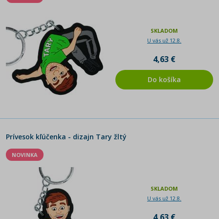
SKLADOM
U vás už 12.8.
4,63 €
Do košíka
Prívesok kľúčenka - dizajn Tary žltý
NOVINKA
SKLADOM
U vás už 12.8.
4,63 €