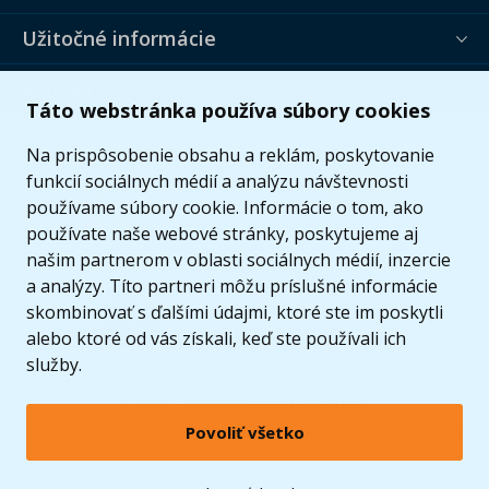
Užitočné informácie
Ponuka
Táto webstránka používa súbory cookies
Na prispôsobenie obsahu a reklám, poskytovanie
funkcií sociálnych médií a analýzu návštevnosti
používame súbory cookie. Informácie o tom, ako
používate naše webové stránky, poskytujeme aj
našim partnerom v oblasti sociálnych médií, inzercie
a analýzy. Títo partneri môžu príslušné informácie
skombinovať s ďalšími údajmi, ktoré ste im poskytli
alebo ktoré od vás získali, keď ste používali ich
služby.
© 2005 - 2026 Copyright 4kids.sk
Povoliť všetko
LEGO, logo LEGO a minifigúrka sú ochrannými známkami spoločnosti LEGO Group. ©
2024 The LEGO Group.
Tieto internetové stránky používajú súbory cookie. Viac informácií
tu
.