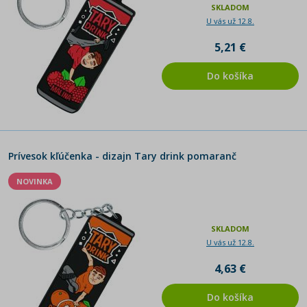
SKLADOM
U vás už 12.8.
5,21 €
Do košíka
Prívesok kľúčenka - dizajn Tary drink pomaranč
NOVINKA
SKLADOM
U vás už 12.8.
4,63 €
Do košíka