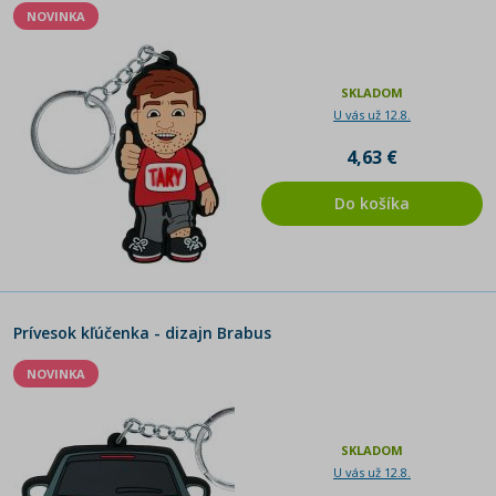
NOVINKA
SKLADOM
U vás už 12.8.
4,63 €
Do košíka
Prívesok kľúčenka - dizajn Brabus
NOVINKA
SKLADOM
U vás už 12.8.