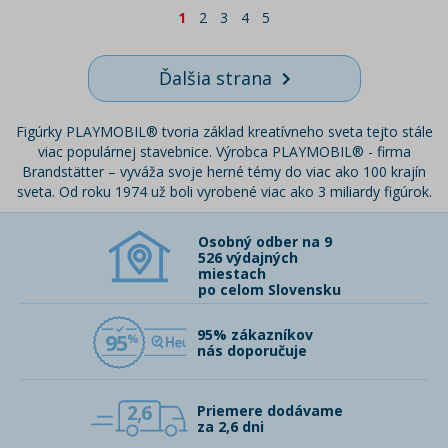
1
2
3
4
5
Ďalšia strana
Figúrky PLAYMOBIL® tvoria základ kreatívneho sveta tejto stále
viac populárnej stavebnice. Výrobca PLAYMOBIL® - firma
Brandstätter – vyváža svoje herné témy do viac ako 100 krajín
sveta. Od roku 1974 už boli vyrobené viac ako 3 miliardy figúrok.
Osobný odber na 9
526 výdajných
miestach
po celom Slovensku
95% zákazníkov
95
nás doporučuje
2,6
Priemere dodávame
za 2,6 dni