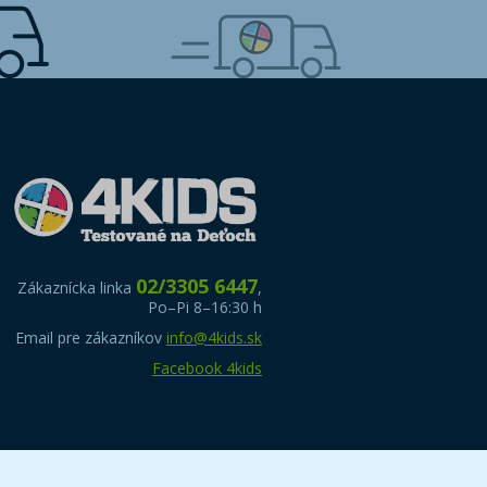
02/3305 6447
Zákaznícka linka
,
Po–Pi 8–16:30 h
Email pre zákazníkov
info@4kids.sk
Facebook 4kids