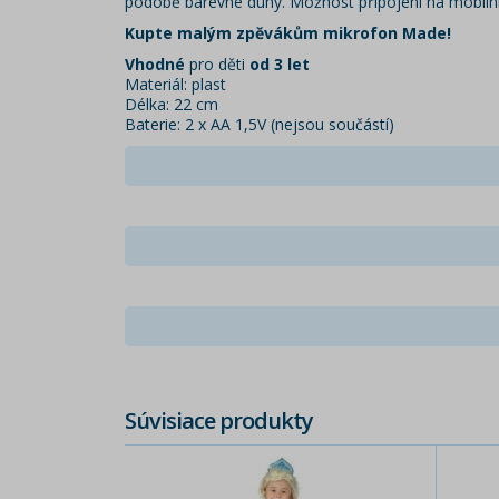
podobě barevné duhy. Možnost připojení na mobilní
Kupte malým zpěvákům mikrofon Made!
Vhodné
pro děti
od 3 let
Materiál: plast
Délka: 22 cm
Baterie: 2 x AA 1,5V (nejsou součástí)
Súvisiace produkty