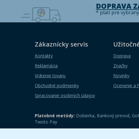
DOPRAVA 
* platí pre vybran
Zákaznícky servis
Užitočn
Kontakty
Doprava
Reklamácia
Značky
Vrátenie tovaru
Novinky
Obchodné podmienky
Ocenenie a 
Spracovanie osobných údajov
Platobné metódy:
Dobierka
,
Bankový prevod
,
GoP
Twisto Pay
Zobraziť mobilnú verziu