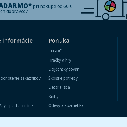
ZADARMO*
pri nákupe od 60 €
ých dopravcov
é informácie
Ponuka
LEGO®
Hračky a hry
Dojčenský tovar
hodnotenie zákazníkov
Školské potreby
Detská izba
Knihy
Odevy a kozmetika
ay - platba online
,