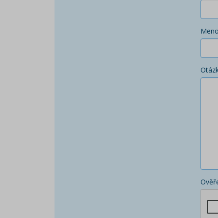
Men
Otáz
Ověře