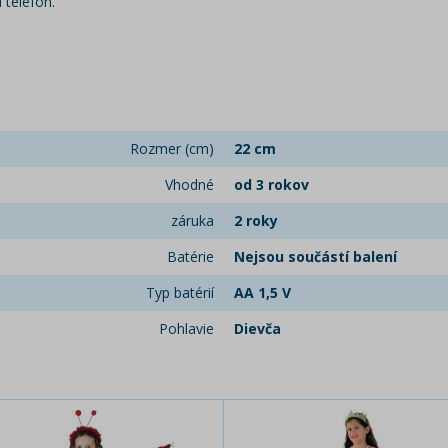
 telefon.
Rozmer (cm)
22 cm
Vhodné
od 3 rokov
záruka
2 roky
Batérie
Nejsou součástí balení
Typ batérií
AA 1,5 V
Pohlavie
Dievča