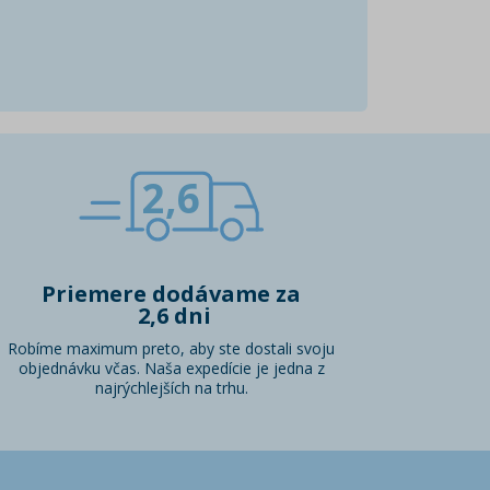
2,6
Priemere dodávame za
2,6 dni
Robíme maximum preto, aby ste dostali svoju
objednávku včas. Naša expedície je jedna z
najrýchlejších na trhu.