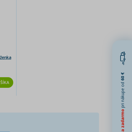
uženka
60 €
ŠÍKA
pri nákupe od
Doprava zadarmo