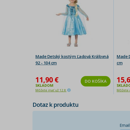
Made Detský kostým Ľadová Kráľovná
Made D
92 - 104 cm
cm
11,90 €
15,6
DO KOŠÍKA
SKLADOM
SKLAD
Môžete mať už 12.8.
Môžete m
Dotaz k produktu
Email