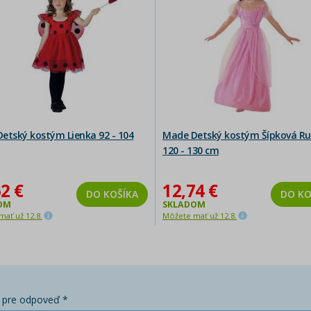
etský kostým Lienka 92 - 104
Made Detský kostým Šípková R
120 - 130 cm
2 €
12,74 €
DO KOŠÍKA
DO KO
OM
SKLADOM
ať už 12.8.
Môžete mať už 12.8.
 pre odpoveď *