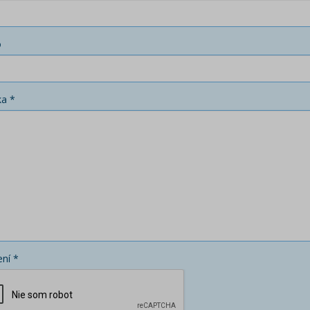
o
ka *
ní *