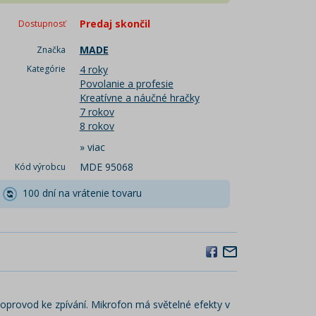
Predaj skončil
Dostupnosť
MADE
Značka
Kategórie
4 roky
Povolanie a profesie
Kreatívne a náučné hračky
7 rokov
8 rokov
»
viac
MDE 95068
Kód výrobcu
100 dní na vrátenie tovaru
 doprovod ke zpívání. Mikrofon má světelné efekty v