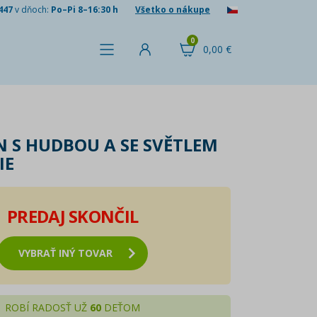
447
v dňoch:
Po–Pi 8–16:30 h
Všetko o nákupe
0
0,00 €
 S HUDBOU A SE SVĚTLEM
IE
PREDAJ SKONČIL
VYBRAŤ INÝ TOVAR
ROBÍ RADOSŤ UŽ
60
DEŤOM