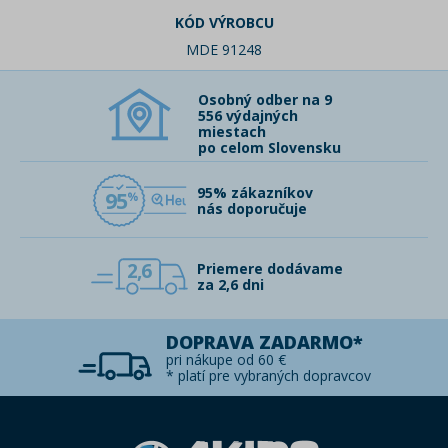
KÓD VÝROBCU
MDE 91248
Osobný odber na 9
556 výdajných
miestach
po celom Slovensku
95% zákazníkov
95
nás doporučuje
2,6
Priemere dodávame
za 2,6 dni
DOPRAVA ZADARMO*
pri nákupe od 60 €
* platí pre vybraných dopravcov