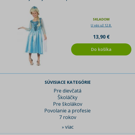
SKLADOM
U vás už 12.8.
13,90 €
Do košíka
SÚVISIACE KATEGÓRIE
Pre dievčatá
Školáčky
Pre školákov
Povolanie a profesie
7 rokov
viac
»