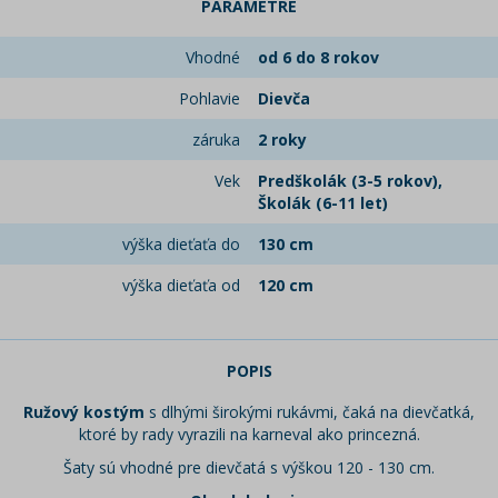
PARAMETRE
Vhodné
od 6 do 8 rokov
Pohlavie
Dievča
záruka
2 roky
Vek
Predškolák (3-5 rokov),
Školák (6-11 let)
výška dieťaťa do
130 cm
výška dieťaťa od
120 cm
POPIS
Ružový kostým
s dlhými širokými rukávmi, čaká na dievčatká,
ktoré by rady vyrazili na karneval ako princezná.
Šaty sú vhodné pre dievčatá s výškou 120 - 130 cm.