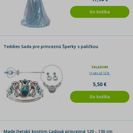
Do košíka
Teddies Sada pre princeznú Šperky s paličkou
SKLADOM
U vás už 12.8.
5,50 €
Do košíka
Made Detský kostým Ľadová princezná 120 - 130 cm