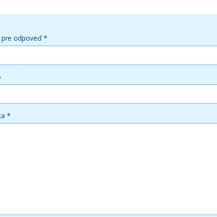
 pre odpoveď *
o
ka *