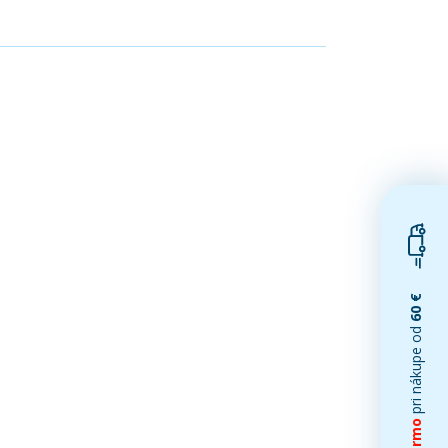
60 €
pri nákupe od