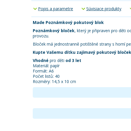
Popis a parametre
Súvisiace produkty
Made Poznámkový pokutový blok
Poznámkový bloček
, který je připraven pro děti 
provozu.
Bloček má jednostranně potištěné strany s horní per
Kupte Vašemu dítku zajímavý pokutový bloček
Vhodné
pro děti
od 3 let
Materiál: papír
Formát: A6
Počet listů: 40
Rozměry: 14,5 x 10 cm