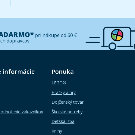
ZADARMO*
pri nákupe od 60 €
ých dopravcov
é informácie
Ponuka
LEGO®
Hračky a hry
Dojčenský tovar
hodnotenie zákazníkov
Školské potreby
Detská izba
Knihy