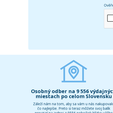
Ověře
Osobný odber na 9 556 výdajný
miestach po celom Slovensku
Záleží nám na tom, aby sa vám u nás nakupoval
čo najlepšie. Preto si teraz môžete svoj balík
prevziať na jednej z 9556 pobočiek blízko vášho