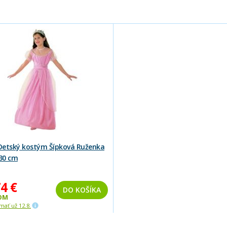
etský kostým Šípková Ruženka
130 cm
4 €
DO KOŠÍKA
OM
ať už 12.8.