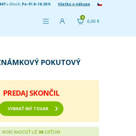
447
v dňoch:
Po–Pi 8–16:30 h
Všetko o nákupe
0
0,00 €
ZNÁMKOVÝ POKUTOVÝ
PREDAJ SKONČIL
VYBRAŤ INÝ TOVAR
ROBÍ RADOSŤ UŽ
36
DEŤOM