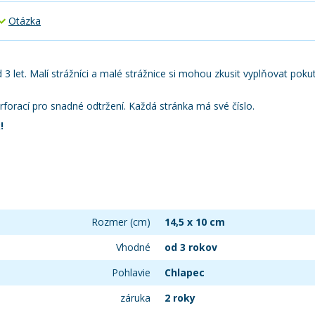
Otázka
od 3 let. Malí strážníci a malé strážnice si mohou zkusit vyplňovat pok
forací pro snadné odtržení. Každá stránka má své číslo.
!
Rozmer (cm)
14,5 x 10 cm
Vhodné
od 3 rokov
Pohlavie
Chlapec
záruka
2 roky