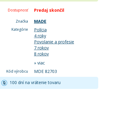
Predaj skončil
Dostupnosť
MADE
Značka
Kategórie
Polícia
4 roky
Povolanie a profesie
7 rokov
8 rokov
»
viac
MDE 82703
Kód výrobcu
100 dní na vrátenie tovaru