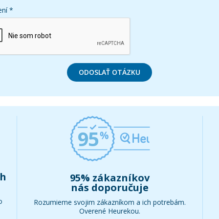
ní *
ODOSLAŤ OTÁZKU
95
ch
95% zákazníkov
nás doporučuje
o
Rozumieme svojim zákazníkom a ich potrebám.
Overené Heurekou.