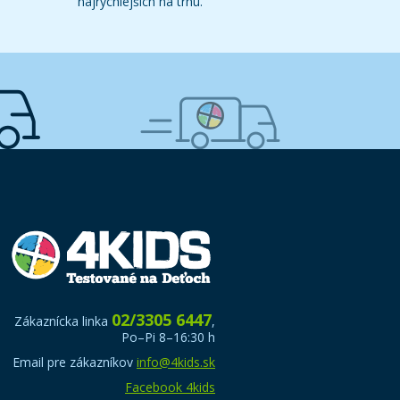
najrýchlejších na trhu.
02/3305 6447
Zákaznícka linka
,
Po–Pi 8–16:30 h
Email pre zákazníkov
info@4kids.sk
Facebook 4kids