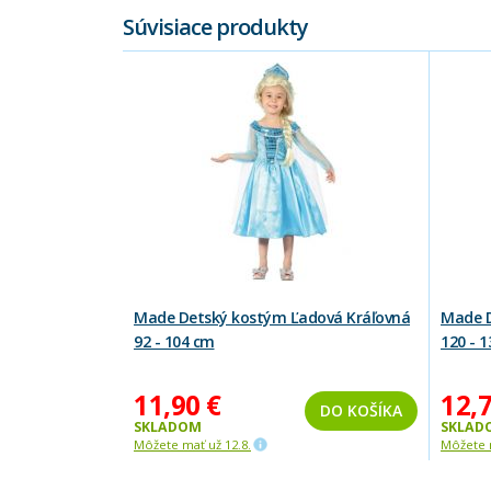
Súvisiace produkty
Made Detský kostým Ľadová Kráľovná
Made D
92 - 104 cm
120 - 
11,90 €
12,7
DO KOŠÍKA
SKLADOM
SKLAD
Môžete mať už 12.8.
Môžete m