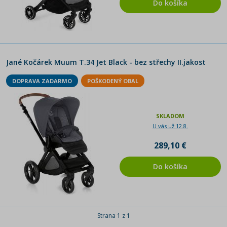
Do košíka
Jané Kočárek Muum T.34 Jet Black - bez střechy II.jakost
DOPRAVA ZADARMO
POŠKODENÝ OBAL
SKLADOM
U vás už 12.8.
289,10 €
Do košíka
Strana 1 z 1