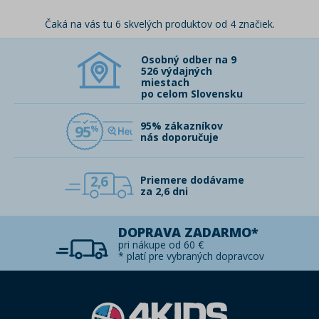
Čaká na vás tu 6 skvelých produktov od 4 značiek.
Osobný odber na 9
526 výdajných
miestach
po celom Slovensku
95% zákazníkov
95
nás doporučuje
2,6
Priemere dodávame
za 2,6 dni
DOPRAVA ZADARMO*
pri nákupe od 60 €
* platí pre vybraných dopravcov