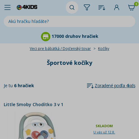
0
17000 druhov hračiek
Veci pre bábätká / Dojčenský tovar
Kočíky
Športové kočíky
Je tu
6 hračiek
Zoradené podľa 4kids
Little Smoby Chodítko 3 v 1
SKLADOM
U vás už 12.8.