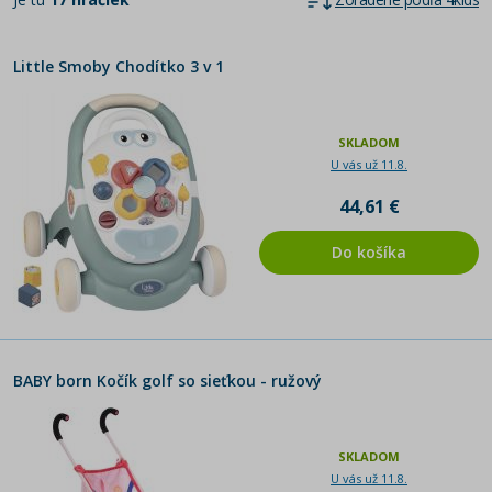
Tašky a doplnky ku kočíku
Hračky do kočíka
Little Smoby Chodítko 3 v 1
Kočíky pre bábiky
SKLADOM
U vás už 11.8.
44,61 €
Do košíka
BABY born Kočík golf so sieťkou - ružový
SKLADOM
U vás už 11.8.