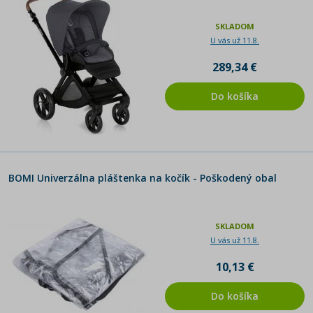
SKLADOM
U vás už 11.8.
289,34 €
Do košíka
BOMI Univerzálna pláštenka na kočík - Poškodený obal
SKLADOM
U vás už 11.8.
10,13 €
Do košíka