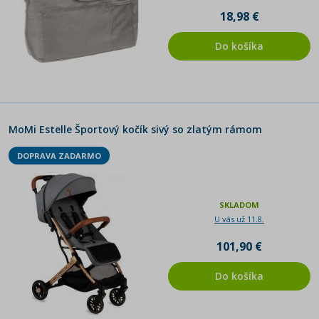
18,98 €
Do košíka
MoMi Estelle Športový kočík sivý so zlatým rámom
DOPRAVA ZADARMO
SKLADOM
U vás už 11.8.
101,90 €
Do košíka