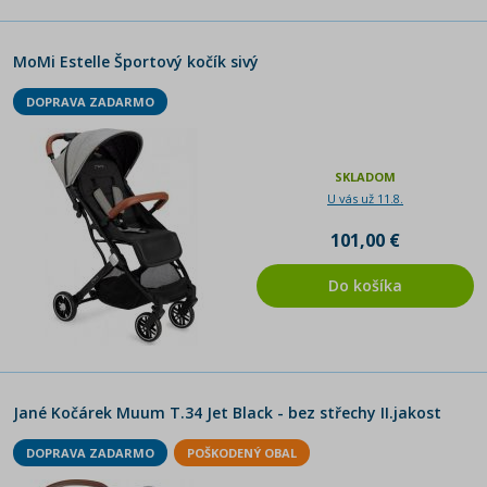
MoMi Estelle Športový kočík sivý
DOPRAVA ZADARMO
SKLADOM
U vás už 11.8.
101,00 €
Do košíka
Jané Kočárek Muum T.34 Jet Black - bez střechy II.jakost
DOPRAVA ZADARMO
POŠKODENÝ OBAL