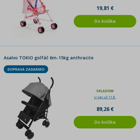
19,81 €
Do košíka
Asalvo TOKIO golfáč 6m-15kg anthracite
DOPRAVA ZADARMO
SKLADOM
U vás už 11.8.
89,26 €
Do košíka