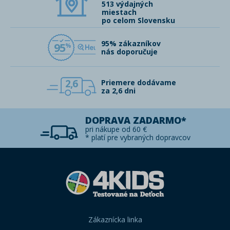
513 výdajných
miestach
po celom Slovensku
95% zákazníkov
95
nás doporučuje
2,6
Priemere dodávame
za 2,6 dni
DOPRAVA ZADARMO*
pri nákupe od 60 €
* platí pre vybraných dopravcov
Zákaznícka linka