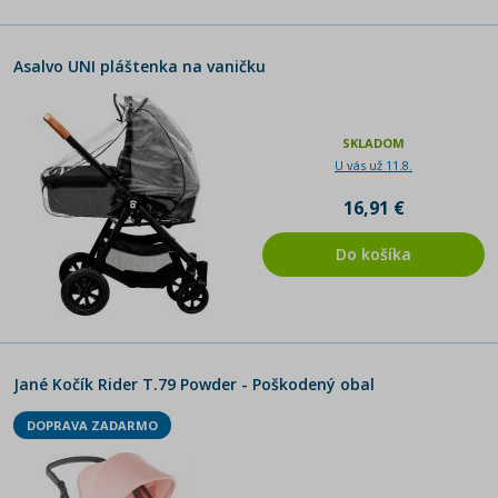
Asalvo UNI pláštenka na vaničku
SKLADOM
U vás už 11.8.
16,91 €
Do košíka
Jané Kočík Rider T.79 Powder - Poškodený obal
DOPRAVA ZADARMO