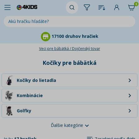
0
17100 druhov hračiek
Veci pre bábätká / Dojčenský tovar
Kočíky pre bábätká
Kočíky do lietadla
Kombinácie
Golfky
Ďalšie kategórie
Športové kočíky
Je tu
17 hračiek
Zoradené podľa 4kids