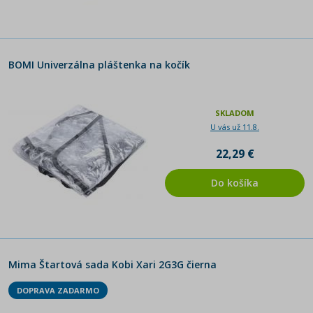
BOMI Univerzálna pláštenka na kočík
SKLADOM
U vás už 11.8.
22,29 €
Do košíka
Mima Štartová sada Kobi Xari 2G3G čierna
DOPRAVA ZADARMO