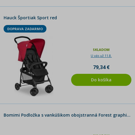
Hauck Športiak Sport red
DOPRAVA ZADARMO
SKLADOM
U vás už 11.8.
79,34 €
Do košíka
Bomimi Podložka s vankúšikom obojstranná Forest graphite minky