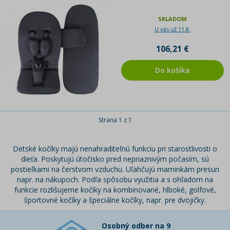
SKLADOM
U vás už 11.8.
106,21 €
Do košíka
Strana 1 z 1
Detské kočíky majú nenahraditeľnú funkciu pri starostlivosti o
dieťa. Poskytujú útočisko pred nepriaznivým počasím, sú
postieľkami na čerstvom vzduchu. Uľahčujú maminkám presun
napr. na nákupoch. Podľa spôsobu využitia a s ohľadom na
funkcie rozlišujeme kočíky na kombinované, hlboké, golfové,
športovné kočíky a špeciálne kočíky, napr. pre dvojičky.
Osobný odber na 9