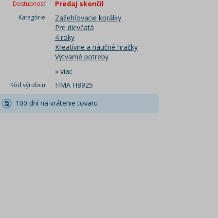
Predaj skončil
Dostupnosť
Kategórie
Zažehľovacie korálky
Pre dievčatá
4 roky
Kreatívne a náučné hračky
Výtvarné potreby
»
viac
HMA H8925
Kód výrobcu
100 dní na vrátenie tovaru