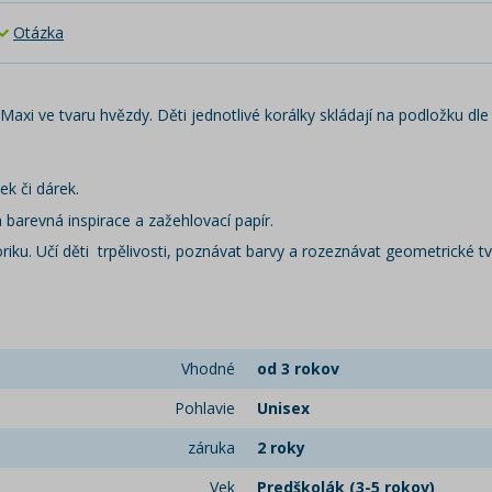
Otázka
axi ve tvaru hvězdy. Děti jednotlivé korálky skládají na podložku dl
ek či dárek.
barevná inspirace a zažehlovací papír.
riku. Učí děti trpělivosti, poznávat barvy a rozeznávat geometrické tv
Vhodné
od 3 rokov
Pohlavie
Unisex
záruka
2 roky
Vek
Predškolák (3-5 rokov)