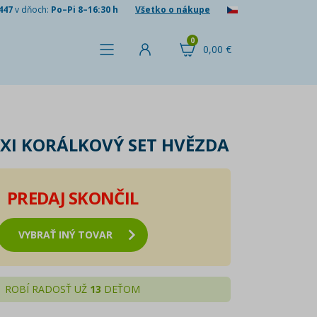
447
v dňoch:
Po–Pi 8–16:30 h
Všetko o nákupe
0
0,00 €
I KORÁLKOVÝ SET HVĚZDA
PREDAJ SKONČIL
VYBRAŤ INÝ TOVAR
ROBÍ RADOSŤ UŽ
13
DEŤOM