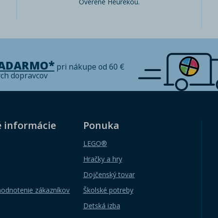
Overené Heurekou.
ZADARMO*
pri nákupe od 60 €
ých dopravcov
é informácie
Ponuka
LEGO®
Hračky a hry
Dojčenský tovar
hodnotenie zákazníkov
Školské potreby
Detská izba