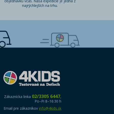
objednávku včas. Naša expedície je jedna z
najrýchlejších na trhu.
02/3305 6447
Zákaznícka linka
,
Po–Pi 8–16:30 h
Email pre zákazníkov
info@4kids.sk