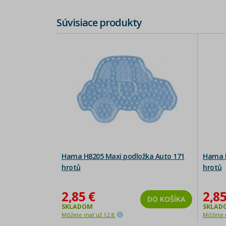
Súvisiace produkty
Hama H8205 Maxi podložka Auto 171
Hama H
hrotů
hrotů
2,85 €
2,85
DO KOŠÍKA
SKLADOM
SKLAD
Môžete mať už 12.8.
Môžete m