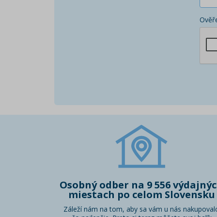
Ověře
Osobný odber na 9 556 výdajný
miestach po celom Slovensku
Záleží nám na tom, aby sa vám u nás nakupoval