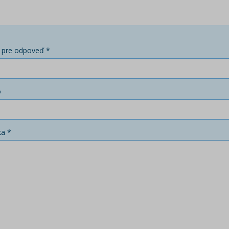
 pre odpoveď *
o
ka *