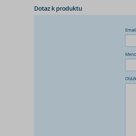
Dotaz k produktu
Email
Men
Otáz