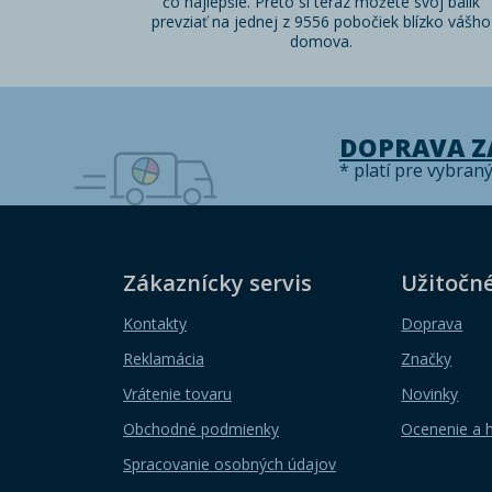
čo najlepšie. Preto si teraz môžete svoj balík
prevziať na jednej z 9556 pobočiek blízko vášho
domova.
DOPRAVA 
* platí pre vybran
Zákaznícky servis
Užitočn
Kontakty
Doprava
Reklamácia
Značky
Vrátenie tovaru
Novinky
Obchodné podmienky
Ocenenie a 
Spracovanie osobných údajov