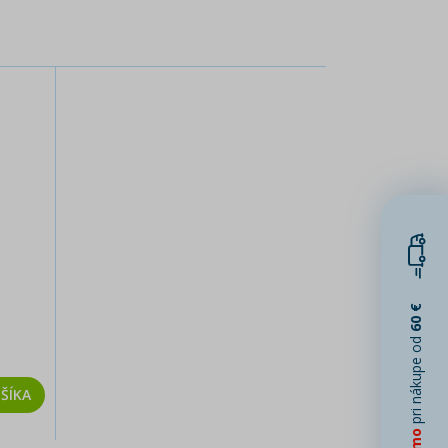
60 €
pri nákupe od
ŠÍKA