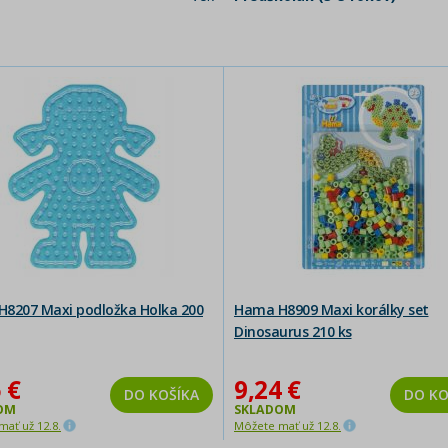
8207 Maxi podložka Holka 200
Hama H8909 Maxi korálky set
Dinosaurus 210 ks
 €
9,24 €
DO KOŠÍKA
DO KO
OM
SKLADOM
ať už 12.8.
Môžete mať už 12.8.