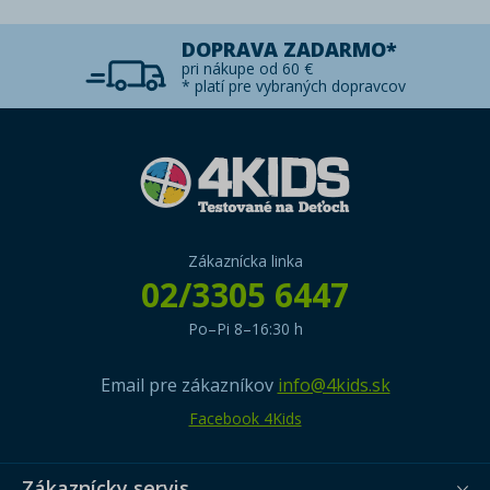
DOPRAVA ZADARMO*
pri nákupe od 60 €
* platí pre vybraných dopravcov
Zákaznícka linka
02/3305 6447
Po–Pi 8–16:30 h
Email pre zákazníkov
info@4kids.sk
Facebook 4Kids
Zákaznícky servis