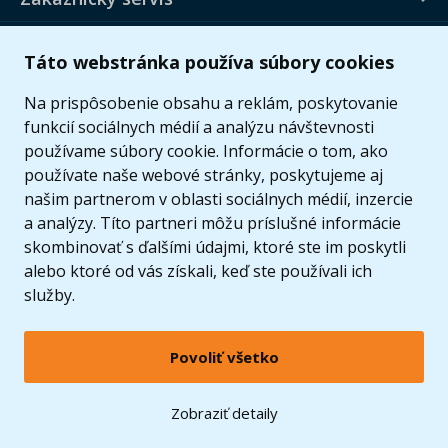
Užitočné informácie
Táto webstránka používa súbory cookies
Ponuka
Na prispôsobenie obsahu a reklám, poskytovanie
funkcií sociálnych médií a analýzu návštevnosti
používame súbory cookie. Informácie o tom, ako
používate naše webové stránky, poskytujeme aj
našim partnerom v oblasti sociálnych médií, inzercie
a analýzy. Títo partneri môžu príslušné informácie
skombinovať s ďalšími údajmi, ktoré ste im poskytli
alebo ktoré od vás získali, keď ste používali ich
služby.
Povoliť všetko
© 2005 - 2026 Copyright 4kids.sk
LEGO, logo LEGO a minifigúrka sú ochrannými známkami spoločnosti LEGO Group. ©
Zobraziť detaily
2024 The LEGO Group.
Tieto internetové stránky používajú súbory cookie. Viac informácií
tu
.