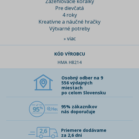
Zažehľovacie korálky
Pre dievčatá
4 roky
Kreatívne a náučné hračky
Výtvarné potreby
viac
»
KÓD VÝROBCU
HMA H8214
Osobný odber na 9
556 výdajných
miestach
po celom Slovensku
95% zákazníkov
95
nás doporučuje
2,6
Priemere dodávame
za 2,6 dni