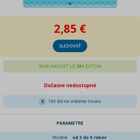
2,85 €
SLEDOVAŤ
ROBÍ RADOSŤ UŽ
351
DEŤOM
Dočasne nedostupné
100 dní na vrátenie tovaru
PARAMETRE
Vhodné
od 3 do 5 rokov