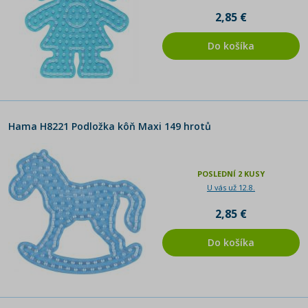
2,85 €
Do košíka
Hama H8221 Podložka kôň Maxi 149 hrotů
POSLEDNÍ 2 KUSY
U vás už 12.8.
2,85 €
Do košíka