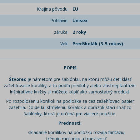
Krajina pôvodu
EU
Pohlavie
Unisex
záruka
2 roky
Vek
Predškolák (3-5 rokov)
POPIS
Štvorec
je námetom pre šablónku, na ktorú môžu deti klásť
zažehľovacie koráliky, a to podľa predlohy alebo vlastnej fantázie.
Inšpiratívne knižky si môžete kúpiť ako samostatný produkt.
Po rozpoloženiu korálok na podložke sa cez zažehľovací papier
zažehlia. Dôjde ku stmeleniu korálok a obrázok stačí sňať zo
šablónky, ktorá je určená pre viaceré použitie.
Prednosti:
skladanie korálikov na podložku rozvíja fantáziu
trénuje motoriku a trpezlivosť