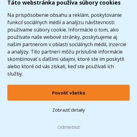
Táto webstránka používa súbory cookies
Ponuka
Na prispôsobenie obsahu a reklám, poskytovanie
funkcií sociálnych médií a analýzu návštevnosti
používame súbory cookie. Informácie o tom, ako
používate naše webové stránky, poskytujeme aj
našim partnerom v oblasti sociálnych médií, inzercie
a analýzy. Títo partneri môžu príslušné informácie
skombinovať s ďalšími údajmi, ktoré ste im poskytli
alebo ktoré od vás získali, keď ste používali ich
služby.
Povoliť všetko
© 2005 - 2026 Copyright 4kids.sk
LEGO, logo LEGO a minifigúrka sú ochrannými známkami spoločnosti LEGO Group. ©
Zobraziť detaily
2024 The LEGO Group.
Tieto internetové stránky používajú súbory cookie. Viac informácií
tu
.
Doprava zadarmo
Odmietnuť
pri nákupe od
60 €*
Zobraziť verziu pre desktop
Hračky môžete mať už
10.8.