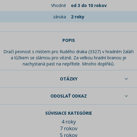
Vhodné
od 3 do 10 rokov
záruka
2 roky
POPIS
Dračí pevnost s místem pro Rudého draka (3327) v hradním žaláři
a lůžkem se slámou pro vězně. Za velkou hradní branou je
nachystaná past na nepřítele. Mnoho doplňků.
OTÁZKY
ODOSLAŤ ODKAZ
SÚVISIACE KATEGÓRIE
4 roky
7 rokov
5 rokov