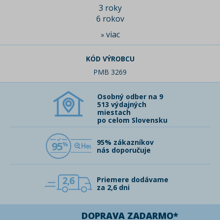
3 roky
6 rokov
viac
»
KÓD VÝROBCU
PMB 3269
Osobný odber na 9
513 výdajných
miestach
po celom Slovensku
95% zákazníkov
95
nás doporučuje
2,6
Priemere dodávame
za 2,6 dni
DOPRAVA ZADARMO*