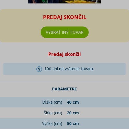
PREDAJ SKONČIL
VYBRAŤ INÝ TOVAR
Predaj skončil
100 dní na vrátenie tovaru
PARAMETRE
Dĺžka (cm)
40 cm
Šírka (cm)
20 cm
Výška (cm)
50 cm