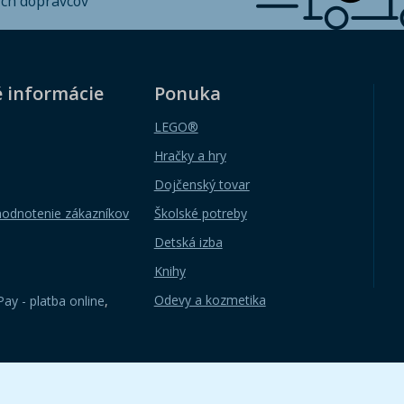
ých dopravcov
é informácie
Ponuka
LEGO®
Hračky a hry
Dojčenský tovar
hodnotenie zákazníkov
Školské potreby
Detská izba
Knihy
Odevy a kozmetika
ay - platba online
,