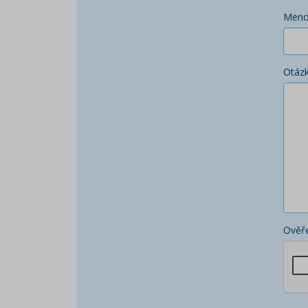
Men
Otáz
Ověře