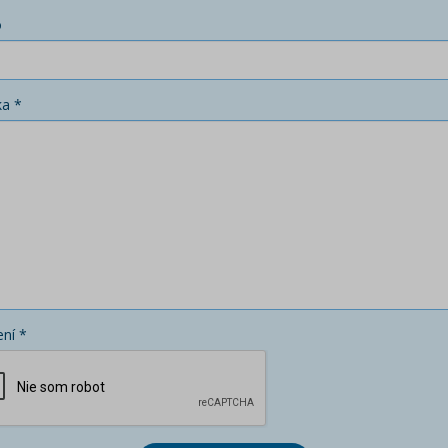
o
ka *
ní *