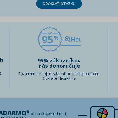
ODOSLAŤ OTÁZKU
95
ch
95% zákazníkov
nás doporučuje
o
Rozumieme svojim zákazníkom a ich potrebám.
Overené Heurekou.
ZADARMO*
pri nákupe od 60 €