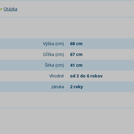
Otázka
Výška (cm)
68 cm
Dĺžka (cm)
67 cm
Šírka (cm)
41 cm
Vhodné
od 3 do 6 rokov
záruka
2 roky