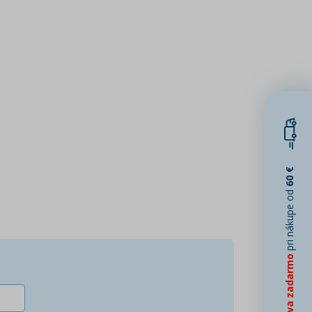
60 €
pri nákupe od
Doprava zadarmo