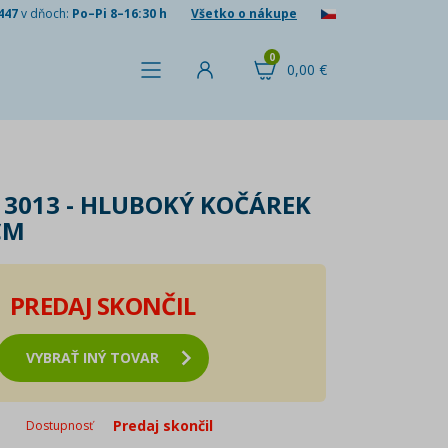
447
v dňoch:
Po–Pi 8–16:30 h
Všetko o nákupe
0
0,00 €
13013 - HLUBOKÝ KOČÁREK
CM
PREDAJ SKONČIL
VYBRAŤ INÝ TOVAR
Predaj skončil
Dostupnosť