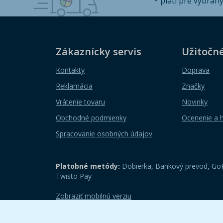
* platí pre vybran
Zákaznícky servis
Užitočn
Kontakty
Doprava
Reklamácia
Značky
Vrátenie tovaru
Novinky
Obchodné podmienky
Ocenenie a 
Spracovanie osobných údajov
Platobné metódy:
Dobierka
,
Bankový prevod
,
GoP
Twisto Pay
Zobraziť mobilnú verziu