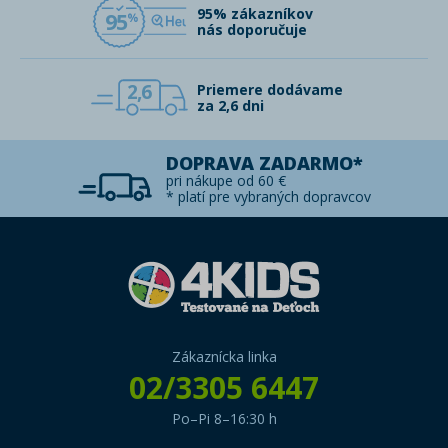
95% zákazníkov
95
nás doporučuje
2,6
Priemere dodávame
za 2,6 dni
DOPRAVA ZADARMO*
pri nákupe od 60 €
* platí pre vybraných dopravcov
Zákaznícka linka
02/3305 6447
Po–Pi 8–16:30 h