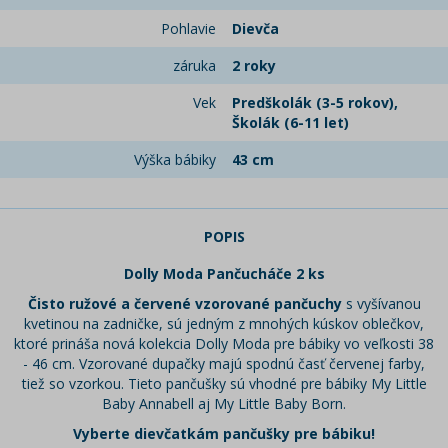
Pohlavie
Dievča
záruka
2 roky
Vek
Predškolák (3-5 rokov),
Školák (6-11 let)
Výška bábiky
43 cm
POPIS
Dolly Moda Pančucháče 2 ks
Čisto ružové a červené vzorované pančuchy
s vyšívanou
kvetinou na zadničke, sú jedným z mnohých kúskov oblečkov,
ktoré prináša nová kolekcia Dolly Moda pre bábiky vo veľkosti 38
- 46 cm. Vzorované dupačky majú spodnú časť červenej farby,
tiež so vzorkou. Tieto pančušky sú vhodné pre bábiky My Little
Baby Annabell aj My Little Baby Born.
Vyberte dievčatkám pančušky pre bábiku!