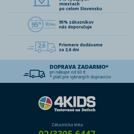
miestach
po celom Slovensku
95% zákazníkov
95
nás doporučuje
2,6
Priemere dodávame
za 2,6 dni
DOPRAVA ZADARMO*
pri nákupe od 60 €
* platí pre vybraných dopravcov
Zákaznícka linka
02/3305 6447