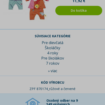
11,92 €
Do košíka
SÚVISIACE KATEGÓRIE
Pre dievčatá
Školáčky
4 roky
Pre školákov
7 rokov
viac
»
KÓD VÝROBCU
ZPF 870174_růžové a červené
Osobný odber na 9
549 výdajných