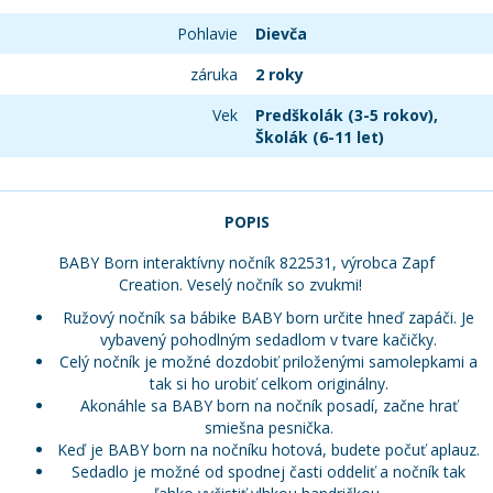
Pohlavie
Dievča
záruka
2 roky
Vek
Predškolák (3-5 rokov),
Školák (6-11 let)
POPIS
BABY Born interaktívny nočník 822531, výrobca Zapf
Creation. Veselý nočník so zvukmi!
Ružový nočník sa bábike BABY born určite hneď zapáči. Je
vybavený pohodlným sedadlom v tvare kačičky.
Celý nočník je možné dozdobiť priloženými samolepkami a
tak si ho urobiť celkom originálny.
Akonáhle sa BABY born na nočník posadí, začne hrať
smiešna pesnička.
Keď je BABY born na nočníku hotová, budete počuť aplauz.
Sedadlo je možné od spodnej časti oddeliť a nočník tak