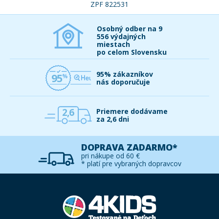
ZPF 822531
Osobný odber na 9
556 výdajných
miestach
po celom Slovensku
95% zákazníkov
95
nás doporučuje
2,6
Priemere dodávame
za 2,6 dni
DOPRAVA ZADARMO*
pri nákupe od 60 €
* platí pre vybraných dopravcov