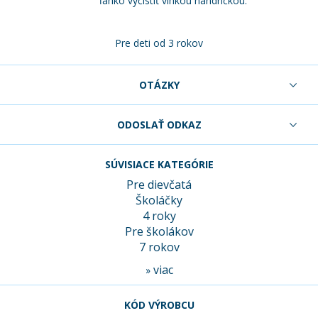
ľahko vyčistiť vlhkou handričkou.
Pre deti od 3 rokov
OTÁZKY
ODOSLAŤ ODKAZ
SÚVISIACE KATEGÓRIE
Pre dievčatá
Školáčky
4 roky
Pre školákov
7 rokov
viac
»
KÓD VÝROBCU