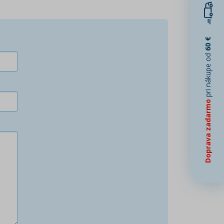
60 €
pri nákupe od
Doprava zadarmo