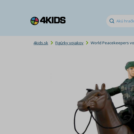
4kids.sk
Figúrky vojakov
World Peacekeepers voj