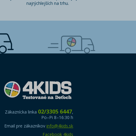
najrýchlejších na trhu.
02/3305 6447
Zákaznícka linka
,
Po–Pi 8–16:30 h
Email pre zákazníkov
info@4kids.sk
Facebook 4kids