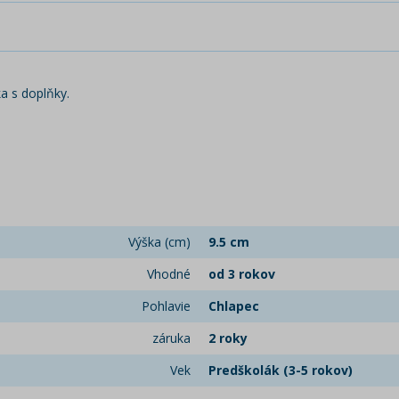
a s doplňky.
Výška (cm)
9.5 cm
Vhodné
od 3 rokov
Pohlavie
Chlapec
záruka
2 roky
Vek
Predškolák (3-5 rokov)