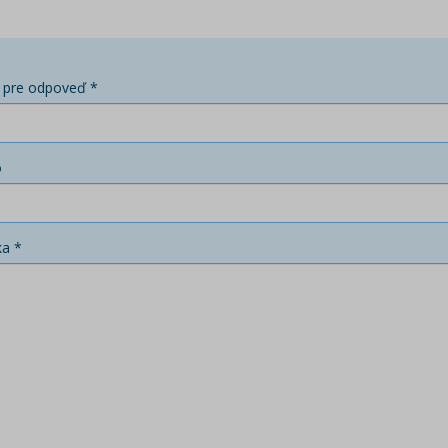
 pre odpoveď *
o
ka *