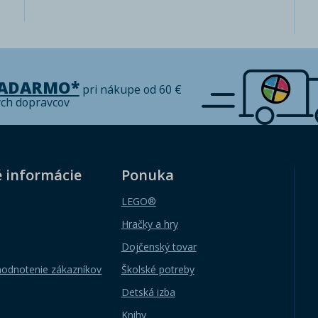
ZADARMO*
pri nákupe od 60 €
ých dopravcov
é informácie
Ponuka
LEGO®
Hračky a hry
Dojčenský tovar
hodnotenie zákazníkov
Školské potreby
Detská izba
Knihy