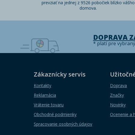
prevziať na jednej z 9526 pobočiek blízko vášho
domova.
DOPRAVA 
* platí pre vybran
Zákaznícky servis
Užitočn
Kontakty
Doprava
Reklamácia
Značky
Vrátenie tovaru
Novinky
Obchodné podmienky
Ocenenie a 
Spracovanie osobných údajov