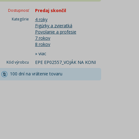
Predaj skončil
Dostupnosť
Kategórie
4 roky
Figúrky a zvieratká
Povolanie a profesie
7 rokov
8 rokov
»
viac
EPE EP02557_VOJÁK NA KONI
Kód výrobcu
100 dní na vrátenie tovaru