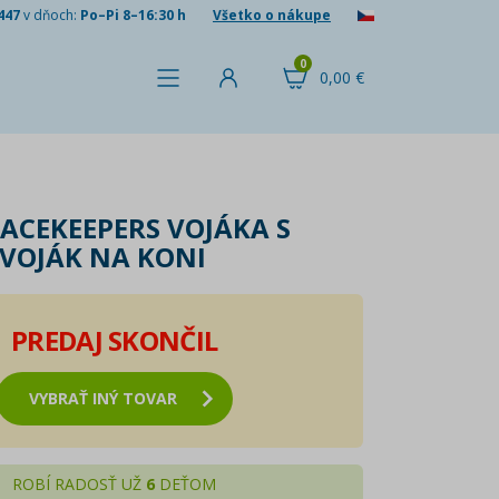
447
v dňoch:
Po–Pi 8–16:30 h
Všetko o nákupe
0
0,00 €
ACEKEEPERS VOJÁKA S
VOJÁK NA KONI
PREDAJ SKONČIL
VYBRAŤ INÝ TOVAR
ROBÍ RADOSŤ UŽ
6
DEŤOM