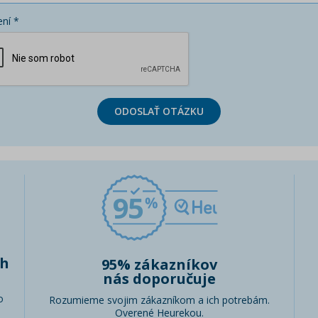
ní *
ODOSLAŤ OTÁZKU
95
ch
95% zákazníkov
nás doporučuje
o
Rozumieme svojim zákazníkom a ich potrebám.
Overené Heurekou.