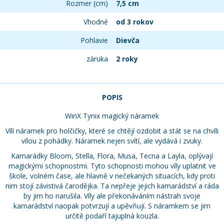
Rozmer (cm)
7,5 cm
Vhodné
od 3 rokov
Pohlavie
Dievča
záruka
2 roky
POPIS
WinX Tynix magický náramek
Vílí náramek pro holčičky, které se chtějí ozdobit a stát se na chvíli
vílou z pohádky. Náramek nejen svítí, ale vydává i zvuky.
Kamarádky Bloom, Stella, Flora, Musa, Tecna a Layla, oplývají
magickými schopnostmi. Tyto schopnosti mohou víly uplatnit ve
škole, volném čase, ale hlavně v nečekaných situacích, kdy proti
nim stojí závistivá čarodějka. Ta nepřeje jejich kamarádství a ráda
by jim ho narušila. Víly ale překonáváním nástrah svoje
kamarádství naopak potvrzují a upěvňují. S náramkem se jim
určitě podaří tajuplná kouzla.