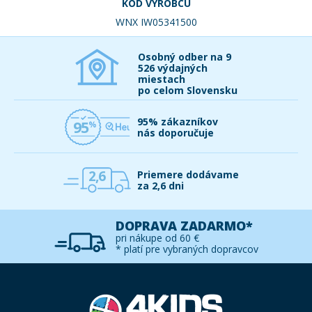
KÓD VÝROBCU
WNX IW05341500
Osobný odber na 9
526 výdajných
miestach
po celom Slovensku
95% zákazníkov
95
nás doporučuje
2,6
Priemere dodávame
za 2,6 dni
DOPRAVA ZADARMO*
pri nákupe od 60 €
* platí pre vybraných dopravcov