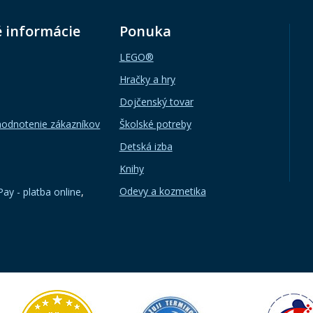
é informácie
Ponuka
LEGO®
Hračky a hry
Dojčenský tovar
hodnotenie zákazníkov
Školské potreby
Detská izba
Knihy
Odevy a kozmetika
ay - platba online
,