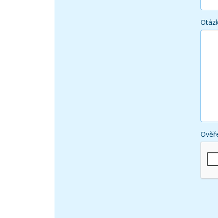
Otáz
Ověře