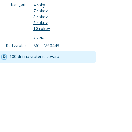
Kategórie
4 roky
7 rokov
8 rokov
9 rokov
10 rokov
»
viac
MCT M60443
Kód výrobcu
100 dní na vrátenie tovaru