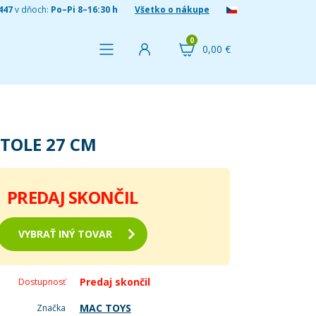
447
v dňoch:
Po–Pi 8–16:30 h
Všetko o nákupe
0
0,00 €
STOLE 27 CM
PREDAJ SKONČIL
VYBRAŤ INÝ TOVAR
Predaj skončil
Dostupnosť
MAC TOYS
Značka