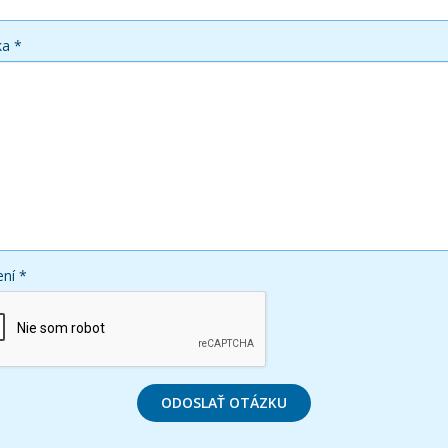
ka *
ní *
ODOSLAŤ OTÁZKU