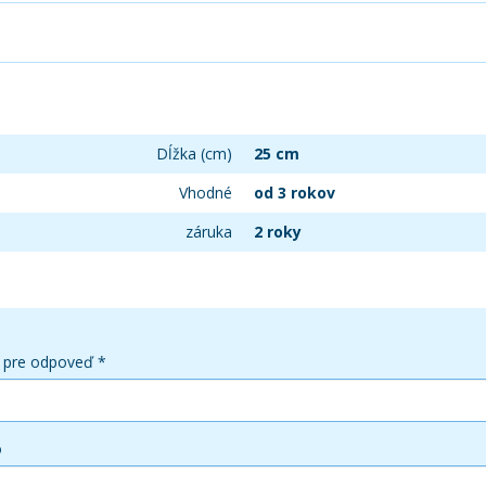
Dĺžka (cm)
25 cm
Vhodné
od 3 rokov
záruka
2 roky
 pre odpoveď *
o