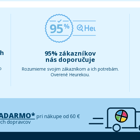
95
ch
95% zákazníkov
nás doporučuje
o
Rozumieme svojim zákazníkom a ich potrebám.
Overené Heurekou.
ZADARMO*
pri nákupe od 60 €
ých dopravcov