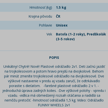
Hmotnosť (kg)
1.5 kg
Krajina pôvodu
ČR
Pohlavie
Unisex
Vek
Batoľa (1-2 roky), Predškolák
(3-5 rokov)
POPIS
Unikátny! Chytré! Nové! Plastové odrážadlo 2v1. Deti začnú jazdiť
na trojkolesovom a potom hravo prejdú na dvojkolové. Behom
pár minút zmeníte trojkolesové odrážadlo na dvojkolesové. Dve
výškové nastavenie v predu aj vzadu zaručí, že odtrkávadlo
porastie s dieťaťom. -farebné plastové odrážadlo 2 v 1. -
jednoduchá úprava zadných kolies. -Dve výškové polohy - vpredu i
vzadu. -vidlica má obmedzený rozsah otáčania a riadidlá sa
nemôžu pretočiť. -hmotnosť odrážadlá 1,5 kg. Video: Odrážadlo
FUNNY WHEELS 2v1