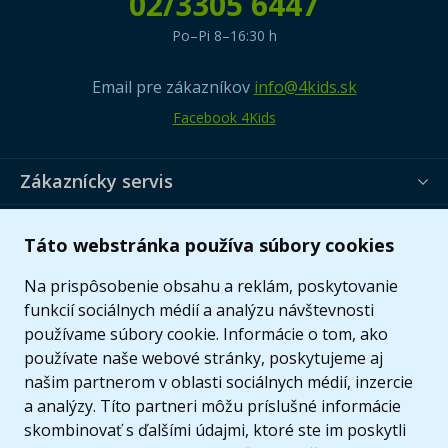
02/3305 6447
Po–Pi 8–16:30 h
Email pre zákazníkov
info@4kids.sk
Facebook 4Kids
Zákaznícky servis
Užitočné informácie
Táto webstránka používa súbory cookies
Ponuka
Na prispôsobenie obsahu a reklám, poskytovanie
funkcií sociálnych médií a analýzu návštevnosti
používame súbory cookie. Informácie o tom, ako
používate naše webové stránky, poskytujeme aj
našim partnerom v oblasti sociálnych médií, inzercie
a analýzy. Títo partneri môžu príslušné informácie
skombinovať s ďalšími údajmi, ktoré ste im poskytli