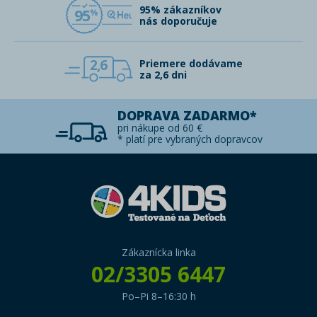
95% zákazníkov
95
nás doporučuje
2,6
Priemere dodávame
za 2,6 dni
DOPRAVA ZADARMO*
pri nákupe od 60 €
* platí pre vybraných dopravcov
Zákaznícka linka
02/3305 6447
Po–Pi 8–16:30 h