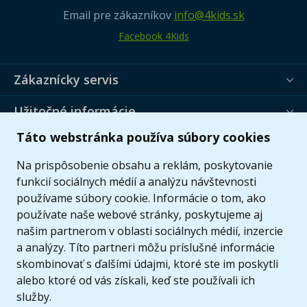
Email pre zákazníkov
info@4kids.sk
Facebook 4Kids
Zákaznícky servis
Užitočné informácie
Táto webstránka používa súbory cookies
Ponuka
Na prispôsobenie obsahu a reklám, poskytovanie
funkcií sociálnych médií a analýzu návštevnosti
používame súbory cookie. Informácie o tom, ako
používate naše webové stránky, poskytujeme aj
našim partnerom v oblasti sociálnych médií, inzercie
a analýzy. Títo partneri môžu príslušné informácie
skombinovať s ďalšími údajmi, ktoré ste im poskytli
alebo ktoré od vás získali, keď ste používali ich
služby.