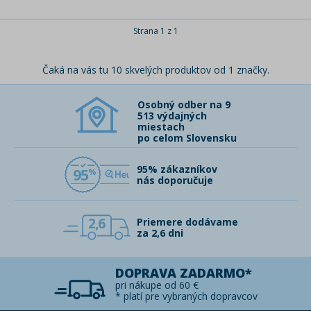
Strana 1 z 1
Čaká na vás tu 10 skvelých produktov od 1 značky.
Osobný odber na 9
513 výdajných
miestach
po celom Slovensku
95% zákazníkov
95
nás doporučuje
2,6
Priemere dodávame
za 2,6 dni
DOPRAVA ZADARMO*
pri nákupe od 60 €
* platí pre vybraných dopravcov