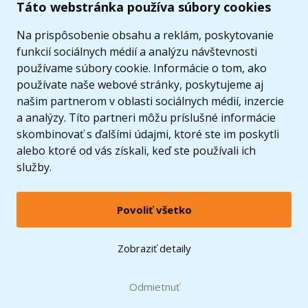
Táto webstránka používa súbory cookies
Na prispôsobenie obsahu a reklám, poskytovanie
funkcií sociálnych médií a analýzu návštevnosti
používame súbory cookie. Informácie o tom, ako
používate naše webové stránky, poskytujeme aj
našim partnerom v oblasti sociálnych médií, inzercie
a analýzy. Títo partneri môžu príslušné informácie
skombinovať s ďalšími údajmi, ktoré ste im poskytli
alebo ktoré od vás získali, keď ste používali ich
služby.
© 2005 - 2026 Copyright 4kids.sk
Povoliť všetko
LEGO, logo LEGO a minifigúrka sú ochrannými známkami spoločnosti LEGO Group. ©
2024 The LEGO Group.
Tieto internetové stránky používajú súbory cookie. Viac informácií
tu
.
Zobraziť detaily
Zobraziť verziu pre desktop
Doprava zadarmo
Odmietnuť
pri nákupe od
60 €*
Hračky môžete mať už
10.8.