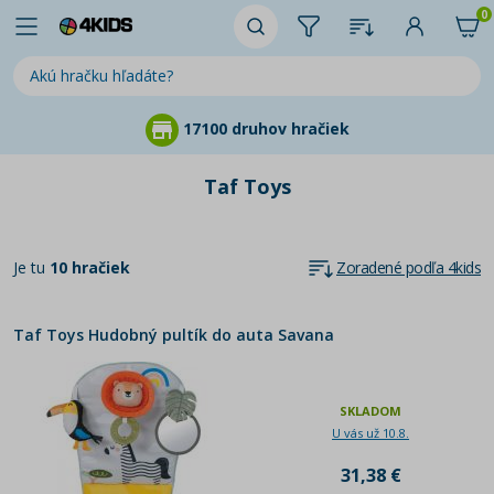
0
17100 druhov hračiek
Taf Toys
Je tu
10 hračiek
Zoradené podľa 4kids
Taf Toys Hudobný pultík do auta Savana
SKLADOM
U vás už 10.8.
31,38 €