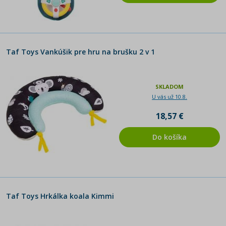
Taf Toys Vankúšik pre hru na brušku 2 v 1
SKLADOM
U vás už 10.8.
18,57 €
Do košíka
Taf Toys Hrkálka koala Kimmi