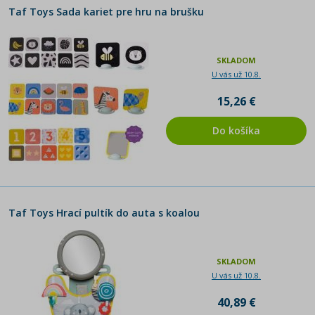
Taf Toys Sada kariet pre hru na brušku
SKLADOM
U vás už 10.8.
15,26 €
Do košíka
Taf Toys Hrací pultík do auta s koalou
SKLADOM
U vás už 10.8.
40,89 €