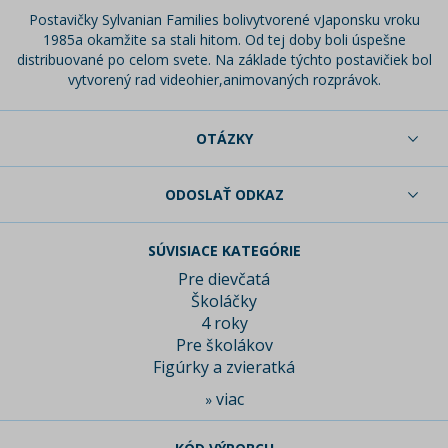
Postavičky Sylvanian Families bolivytvorené vJaponsku vroku
1985a okamžite sa stali hitom. Od tej doby boli úspešne
distribuované po celom svete. Na základe týchto postavičiek bol
vytvorený rad videohier,animovaných rozprávok.
OTÁZKY
ODOSLAŤ ODKAZ
SÚVISIACE KATEGÓRIE
Pre dievčatá
Školáčky
4 roky
Pre školákov
Figúrky a zvieratká
viac
»