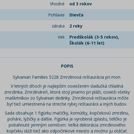
Vhodné
od 3 rokov
Pohlavie
Dievča
záruka
2 roky
Vek
Predškolák (3-5 rokov),
Školák (6-11 let)
POPIS
Sylvanian Families 5228 Zmrzlinová reštaurácia pri mori.
V letných dňoch je najlepším osviežením sladučká chladná
zmrzlinka. Zmrzlináreň, ktorá stojí priamo pri pláži, osvieži všetky
maškrtníkov zo Sylvanian dedinky. Zmrzlinová reštaurácia môže
byť tiež umiestnená na streche rybej reštaurácii a iných budov.
Sada obsahuje 1 figúrku mačičky, kornútky, kopčekovú zmrzlinu,
poháre, lyžičky a ďalšie. Figúrka je vyrobená zplastu, telíčko je
potiahnuté jemným semišom. Veľká dekorácia zmrzlinového
kopčeku slúži tiež ako odpočinkové miesto a možno ju otáčať.