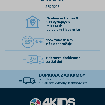
KÓD VÝROBCU
SFS 5228
Osobný odber na 9
513 výdajných
miestach
po celom Slovensku
95% zákazníkov
95
nás doporučuje
2,6
Priemere dodávame
za 2,6 dni
DOPRAVA ZADARMO*
pri nákupe od 60 €
* platí pre vybraných dopravcov