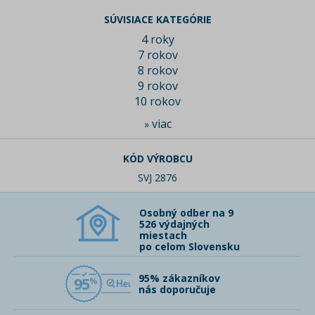
SÚVISIACE KATEGÓRIE
4 roky
7 rokov
8 rokov
9 rokov
10 rokov
viac
»
KÓD VÝROBCU
SVJ 2876
Osobný odber na 9
526 výdajných
miestach
po celom Slovensku
95% zákazníkov
95
nás doporučuje