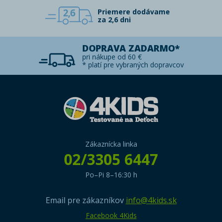
2,6
Priemere dodávame
za 2,6 dni
DOPRAVA ZADARMO*
pri nákupe od 60 €
* platí pre vybraných dopravcov
Zákaznícka linka
02/3305 6447
Po–Pi 8–16:30 h
Email pre zákazníkov
info@4kids.sk
Facebook 4Kids