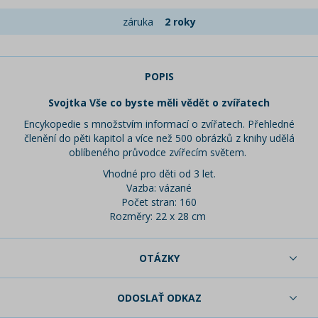
záruka
2 roky
POPIS
Svojtka Vše co byste měli vědět o zvířatech
Encykopedie s množstvím informací o zvířatech. Přehledné
členění do pěti kapitol a více než 500 obrázků z knihy udělá
oblíbeného průvodce zvířecím světem.
Vhodné pro děti od 3 let.
Vazba: vázané
Počet stran: 160
Rozměry: 22 x 28 cm
OTÁZKY
ODOSLAŤ ODKAZ