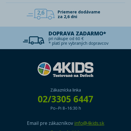
2,6
Priemere dodávame
za 2,6 dni
DOPRAVA ZADARMO*
pri nákupe od 60 €
* platí pre vybraných dopravcov
Zákaznícka linka
02/3305 6447
Po–Pi 8–16:30 h
Email pre zákazníkov
info@4kids.sk