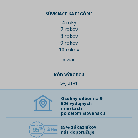
SÚVISIACE KATEGÓRIE
4 roky
7 rokov
8 rokov
9 rokov
10 rokov
viac
»
KÓD VÝROBCU
SVJ 3141
Osobný odber na 9
526 výdajných
miestach
po celom Slovensku
95% zákazníkov
95
nás doporučuje