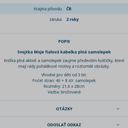
Krajina pôvodu
ČR
záruka
2 roky
POPIS
Svojtka Moje fialová kabelka plná samolepek
Knížka plná aktivit a samolepek zaujme především holčičky, které
mají rády pohádkové motivy a roztomilé obrázky.
Vhodné pro děti od 3 let.
Počet stran: 40 + 8 str. samolepek
Rozměry: 21,6 x 28cm
Vazba: brožovaná
OTÁZKY
ODOSLAŤ ODKAZ