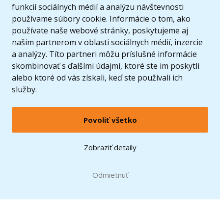
funkcií sociálnych médií a analýzu návštevnosti
používame súbory cookie. Informácie o tom, ako
používate naše webové stránky, poskytujeme aj
našim partnerom v oblasti sociálnych médií, inzercie
a analýzy. Títo partneri môžu príslušné informácie
skombinovať s ďalšími údajmi, ktoré ste im poskytli
alebo ktoré od vás získali, keď ste používali ich
služby.
Povoliť všetko
© 2005 - 2026 Copyright 4kids.sk
LEGO, logo LEGO a minifigúrka sú ochrannými známkami spoločnosti LEGO Group. ©
Zobraziť detaily
2024 The LEGO Group.
Tieto internetové stránky používajú súbory cookie. Viac informácií
tu
.
Doprava zadarmo
Odmietnuť
pri nákupe od
60 €*
Zobraziť verziu pre desktop
Hračky môžete mať už
11.8.
* platí pre vybraných dopravcov