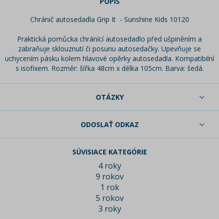
POPIS
Chránič autosedadla Grip It - Sunshine Kids 10120
Praktická pomůcka chránící autosedadlo před ušpiněním a
zabraňuje sklouznutí či posunu autosedačky. Upevňuje se
uchycením pásku kolem hlavové opěrky autosedadla. Kompatibilní
s isofixem. Rozměr: šířka 48cm x délka 105cm. Barva: šedá.
OTÁZKY
ODOSLAŤ ODKAZ
SÚVISIACE KATEGÓRIE
4 roky
9 rokov
1 rok
5 rokov
3 roky