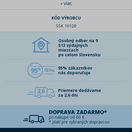
viac
»
KÓD VÝROBCU
SSK 10120
Osobný odber na 9
513 výdajných
miestach
po celom Slovensku
95% zákazníkov
95
nás doporučuje
2,6
Priemere dodávame
za 2,6 dni
DOPRAVA ZADARMO*
pri nákupe od 60 €
* platí pre vybraných dopravcov