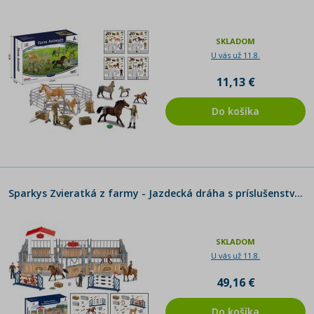
SKLADOM
U vás už 11.8.
11,13 €
Do košíka
Sparkys Zvieratká z farmy - Jazdecká dráha s príslušenstvom 2 druhy
SKLADOM
U vás už 11.8.
49,16 €
Do košíka