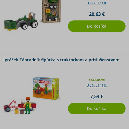
U vás už 11.8.
20,63 €
Do košíka
Igráček Záhradník figúrka s traktorkom a príslušenstvom
SKLADOM
U vás už 11.8.
7,53 €
Do košíka