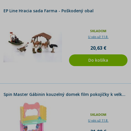
EP Line Hracia sada Farma - Poškodený obal
SKLADOM
U vás už 11.8.
20,63 €
Do košíka
Spin Master Gábinin kouzelný domek film pokojíčky k velkému domu růžový
SKLADOM
U vás už 11.8.