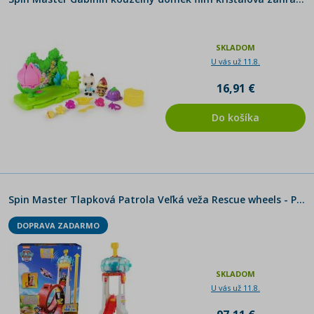
SKLADOM
U vás už 11.8.
16,91 €
Do košíka
Spin Master Tlapková Patrola Veľká veža Rescue wheels - Poškodený obal
DOPRAVA ZADARMO
SKLADOM
U vás už 11.8.