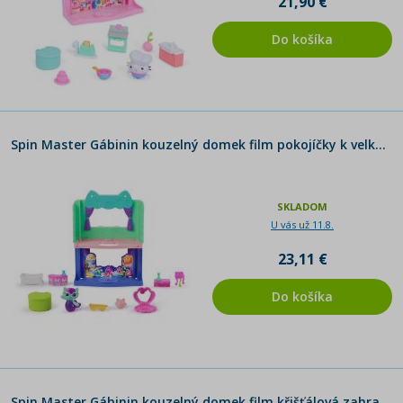
21,90 €
Do košíka
Spin Master Gábinin kouzelný domek film pokojíčky k velkému domu zelený
SKLADOM
U vás už 11.8.
23,11 €
Do košíka
Spin Master Gábinin kouzelný domek film křišťálová zahrada