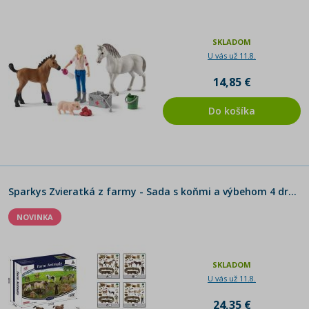
SKLADOM
U vás už 11.8.
14,85 €
Do košíka
Sparkys Zvieratká z farmy - Sada s koňmi a výbehom 4 druhy V2
NOVINKA
SKLADOM
U vás už 11.8.
24,35 €