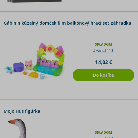
Gábinin kúzelný domček film balkónový hrací set záhradka
SKLADOM
U vás už 11.8.
14,02 €
Do košíka
Mojo Hus figúrka
SKLADOM