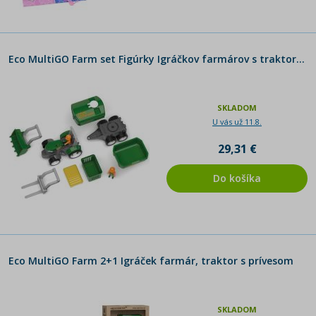
Eco MultiGO Farm set Figúrky Igráčkov farmárov s traktorom
SKLADOM
U vás už 11.8.
29,31 €
Do košíka
Eco MultiGO Farm 2+1 Igráček farmár, traktor s prívesom
SKLADOM