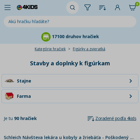
0
 hračiek
95 % zákazníkov n
Kategórie hračiek
Figúrky a zvieratká
Stavby a doplnky k figúrkam
Stajne
Farma
Je tu
90 hračiek
Zoradené podľa 4kids
Schleich Návšteva lekára u kobyly a žriebäťa - Poškodený obal