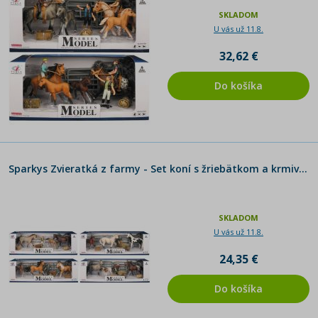
SKLADOM
U vás už 11.8.
32,62 €
Do košíka
Sparkys Zvieratká z farmy - Set koní s žriebätkom a krmivom
SKLADOM
U vás už 11.8.
24,35 €
Do košíka