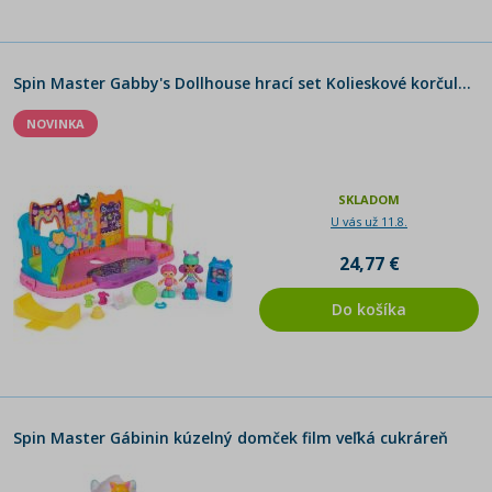
Spin Master Gabby's Dollhouse hrací set Kolieskové korčule - Poškodený obal
NOVINKA
SKLADOM
U vás už 11.8.
24,77 €
Do košíka
Spin Master Gábinin kúzelný domček film veľká cukráreň