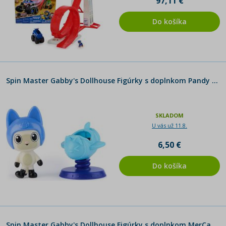
97,11 €
Do košíka
Spin Master Gabby's Dollhouse Figúrky s doplnkom Pandy Paws and Rocket Ship
SKLADOM
U vás už 11.8.
6,50 €
Do košíka
Spin Master Gabby's Dollhouse Figúrky s doplnkom MerCat and Spa Chair