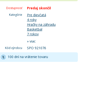
Predaj skončil
Dostupnosť
Kategórie
Pre dievčatá
4 roky
Hračky na záhradu
Basketbal
7 rokov
»
viac
SPO 921076
Kód výrobcu
100 dní na vrátenie tovaru