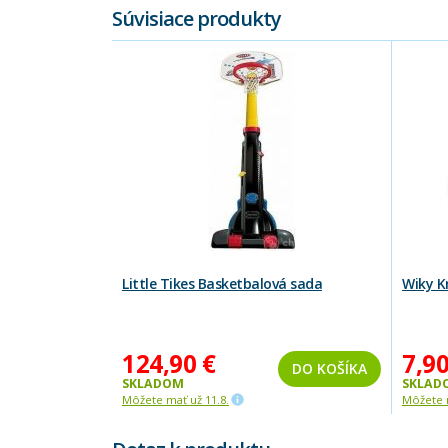
Súvisiace produkty
Little Tikes Basketbalová sada
Wiky K
124,90 €
7,90
DO KOŠÍKA
SKLADOM
SKLAD
Môžete mať už 11.8.
Môžete m