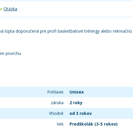
Otázka
á lopta doporučená pre profi basketbalové tréningy alebo rekreačnú h
úre povrchu
Pohlavie
Unisex
záruka
2 roky
Vhodné
od 3 rokov
Vek
Predškolák (3-5 rokov)