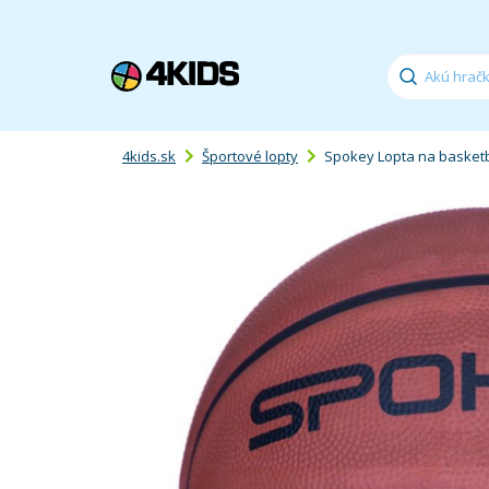
4kids.sk
Športové lopty
Spokey Lopta na basketba