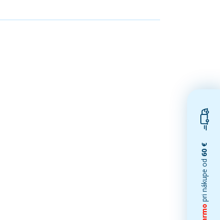
60 €
pri nákupe od