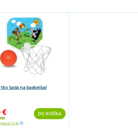
rtko Sada na basketbal
 €
DO KOŠÍKA
OM
ať už 11.8.