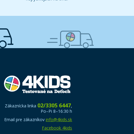
02/3305 6447
Zákaznícka linka
,
Po–Pi 8–16:30 h
Email pre zákazníkov
info@4kids.sk
Facebook 4kids