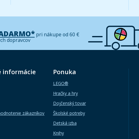
ZADARMO*
pri nákupe od 60 €
ých dopravcov
é informácie
Ponuka
LEGO®
Hračky a hry
Dojčenský tovar
hodnotenie zákazníkov
Školské potreby
Detská izba
Knihy