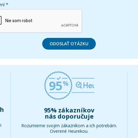
ní *
ODOSLAŤ OTÁZKU
95
ch
95% zákazníkov
nás doporučuje
o
Rozumieme svojim zákazníkom a ich potrebám.
Overené Heurekou.