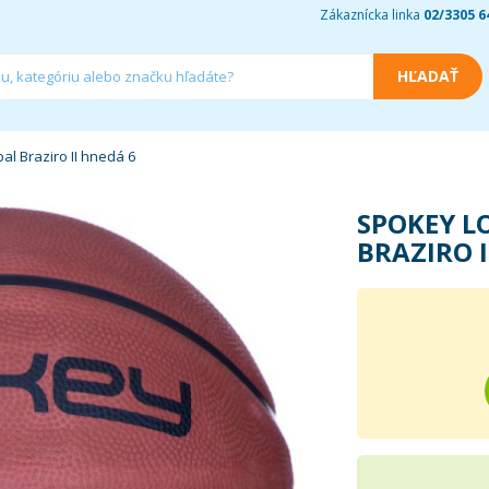
Zákaznícka linka
02/3305 6
l Braziro II hnedá 6
SPOKEY L
BRAZIRO I