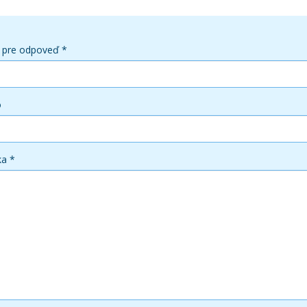
 pre odpoveď *
o
ka *