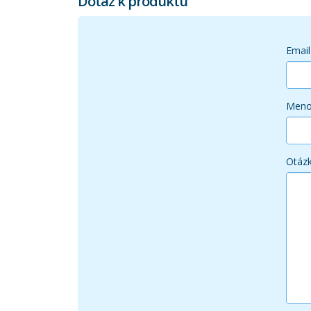
Dotaz k produktu
Email
Men
Otáz