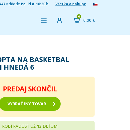
447
v dňoch:
Po–Pi 8–16:30 h
Všetko o nákupe
0
0,00 €
OPTA NA BASKETBAL
I HNEDÁ 6
PREDAJ SKONČIL
VYBRAŤ INÝ TOVAR
ROBÍ RADOSŤ UŽ
13
DEŤOM