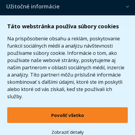
Užitočné informácie
Ponuka
Táto webstránka používa súbory cookies
Na prispôsobenie obsahu a reklám, poskytovanie
funkcií sociálnych médií a analýzu návštevnosti
používame súbory cookie. Informácie o tom, ako
používate naše webové stránky, poskytujeme aj
našim partnerom v oblasti sociálnych médií, inzercie
a analýzy. Títo partneri môžu príslušné informácie
skombinovať s ďalšími údajmi, ktoré ste im poskytli
alebo ktoré od vás získali, keď ste používali ich
služby.
© 2005 - 2026 Copyright 4kids.sk
Povoliť všetko
LEGO, logo LEGO a minifigúrka sú ochrannými známkami spoločnosti LEGO Group. ©
2024 The LEGO Group.
Tieto internetové stránky používajú súbory cookie. Viac informácií
tu
.
Zobraziť detaily
Zobraziť verziu pre desktop