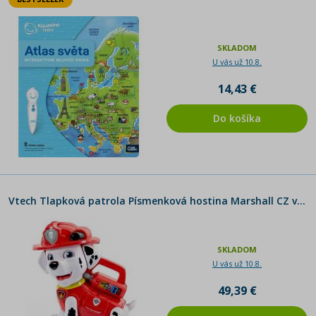
SKLADOM
U vás už 10.8.
14,43 €
Do košíka
Vtech Tlapková patrola Písmenková hostina Marshall CZ verzia - Poškodený obal
SKLADOM
U vás už 10.8.
49,39 €