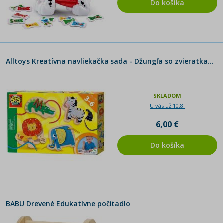
Do košíka
Alltoys Kreatívna navliekačka sada - Džungľa so zvieratkami - Poškodený obal
SKLADOM
U vás už 10.8.
6,00 €
Do košíka
BABU Drevené Edukatívne počítadlo