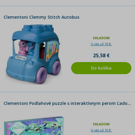
Clementoni Clemmy Stitch Autobus
SKLADOM
U vás už 10.8.
25,58 €
Do košíka
Clementoni Podlahové puzzle s interaktívnym perom Ľadové kráľovstvo
SKLADOM
U vás už 10.8.