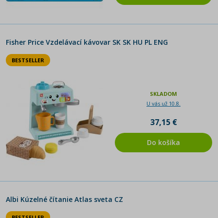
Fisher Price Vzdelávací kávovar SK SK HU PL ENG
BESTSELLER
SKLADOM
U vás už 10.8.
37,15 €
Do košíka
Albi Kúzelné čítanie Atlas sveta CZ
BESTSELLER