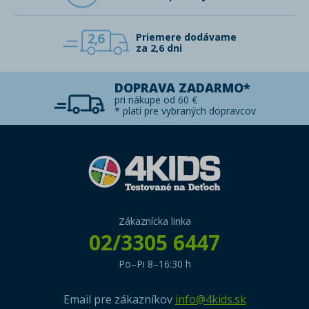
2,6
Priemere dodávame
za 2,6 dni
DOPRAVA ZADARMO*
pri nákupe od 60 €
* platí pre vybraných dopravcov
Zákaznícka linka
02/3305 6447
Po–Pi 8–16:30 h
Email pre zákazníkov
info@4kids.sk