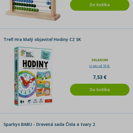
Do košíka
Trefl Hra Malý objaviteľ Hodiny CZ SK
SKLADOM
U vás už 10.8.
7,53 €
Do košíka
Sparkys BABU - Drevená sada Čísla a tvary 2