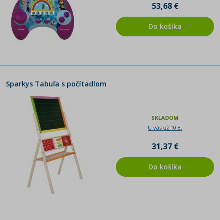
53,68 €
Do košíka
Sparkys Tabuľa s počítadlom
SKLADOM
U vás už 10.8.
31,37 €
Do košíka