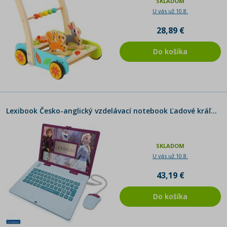
SKLADOM
U vás už 10.8.
28,89 €
Do košíka
Lexibook Česko-anglický vzdelávací notebook Ľadové kráľovstvo CZ a EN verzia - Poškodený obal
SKLADOM
U vás už 10.8.
43,19 €
Do košíka