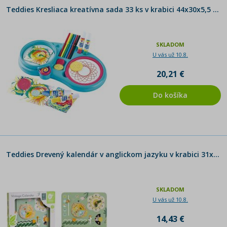
Teddies Kresliaca kreatívna sada 33 ks v krabici 44x30x5,5 cm
SKLADOM
U vás už 10.8.
20,21 €
Do košíka
Teddies Drevený kalendár v anglickom jazyku v krabici 31x31x5cm
SKLADOM
U vás už 10.8.
14,43 €