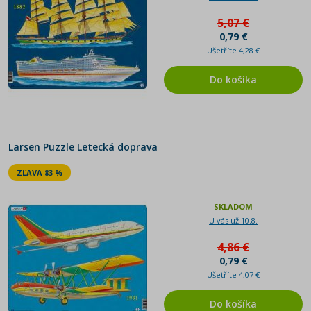
5,07 €
0,79 €
Ušetříte 4,28 €
Do košíka
Larsen Puzzle Letecká doprava
ZĽAVA 83 %
SKLADOM
U vás už 10.8.
4,86 €
0,79 €
Ušetříte 4,07 €
Do košíka