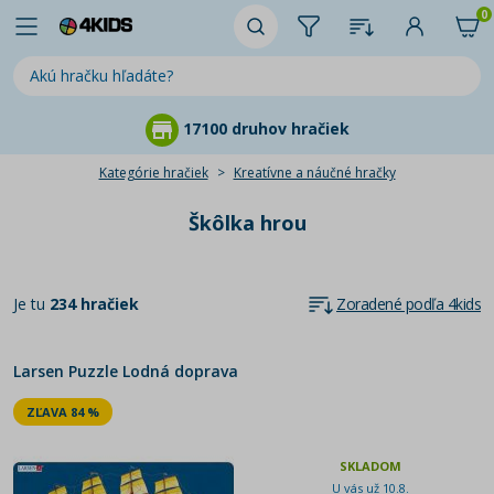
0
hračiek
95 % zákazníkov ná
Kategórie hračiek
Kreatívne a náučné hračky
Škôlka hrou
Je tu
234 hračiek
Zoradené podľa 4kids
Larsen Puzzle Lodná doprava
ZĽAVA 84 %
SKLADOM
U vás už 10.8.