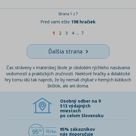
Strana 1 z 7
Pred vami ešte
198 hračiek
1
2
3
4
...
7
Ďalšia strana
Čas stráveny v materskej škole je obdobím rýchleho nasávania
vedomostí a praktických zručností. Niektoré hračky a didaktické
hry tomu idú tak naproti, že by nemali chýbať v herných kútikoch
škôlok, ale ani doma.
Osobný odber na 9
513 výdajných
miestach
po celom Slovensku
95% zákazníkov
95
nás doporučuje