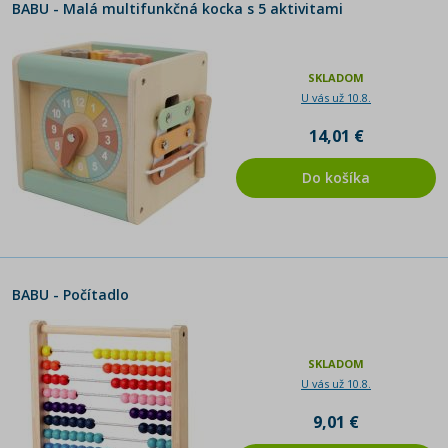
BABU - Malá multifunkčná kocka s 5 aktivitami
SKLADOM
U vás už 10.8.
14,01 €
Do košíka
BABU - Počítadlo
SKLADOM
U vás už 10.8.
9,01 €