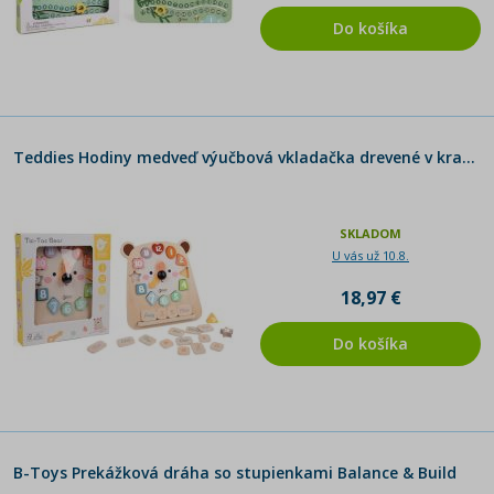
Do košíka
Teddies Hodiny medveď výučbová vkladačka drevené v krabici 26x29x5cm 24m+
SKLADOM
U vás už 10.8.
18,97 €
Do košíka
B-Toys Prekážková dráha so stupienkami Balance & Build