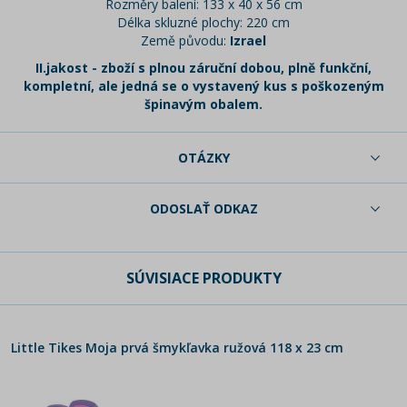
Rozměry balení: 133 x 40 x 56 cm
Délka skluzné plochy: 220 cm
Země původu:
Izrael
II.jakost - zboží s plnou záruční dobou, plně funkční,
kompletní, ale jedná se o vystavený kus s poškozeným
špinavým obalem.
OTÁZKY
ODOSLAŤ ODKAZ
SÚVISIACE PRODUKTY
Little Tikes Moja prvá šmykľavka ružová 118 x 23 cm