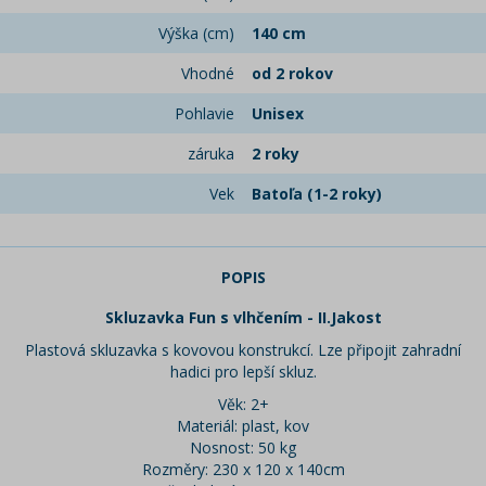
Výška (cm)
140 cm
Vhodné
od 2 rokov
Pohlavie
Unisex
záruka
2 roky
Vek
Batoľa (1-2 roky)
POPIS
Skluzavka Fun s vlhčením - II.Jakost
Plastová skluzavka s kovovou konstrukcí. Lze připojit zahradní
hadici pro lepší skluz.
Věk: 2+
Materiál: plast, kov
Nosnost: 50 kg
Rozměry: 230 x 120 x 140cm