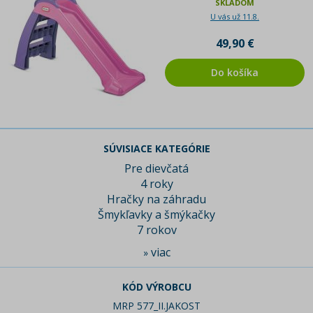
SKLADOM
U vás už 11.8.
49,90 €
Do košíka
SÚVISIACE KATEGÓRIE
Pre dievčatá
4 roky
Hračky na záhradu
Šmykľavky a šmýkačky
7 rokov
viac
»
KÓD VÝROBCU
MRP 577_II.JAKOST