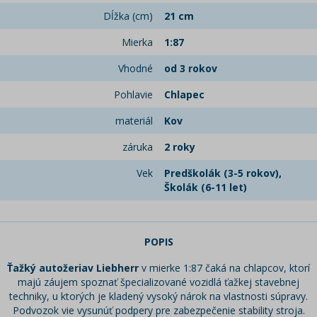
Dĺžka (cm)
21 cm
Mierka
1:87
Vhodné
od 3 rokov
Pohlavie
Chlapec
materiál
Kov
záruka
2 roky
Vek
Predškolák (3-5 rokov),
Školák (6-11 let)
POPIS
Ťažký autožeriav Liebherr
v mierke 1:87 čaká na chlapcov, ktorí
majú záujem spoznať špecializované vozidlá ťažkej stavebnej
techniky, u ktorých je kladený vysoký nárok na vlastnosti súpravy.
Podvozok vie vysunúť podpery pre zabezpečenie stability stroja.