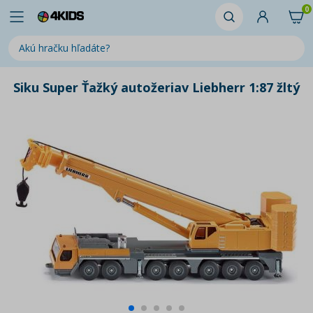
0
Siku Super Ťažký autožeriav Liebherr 1:87 žltý