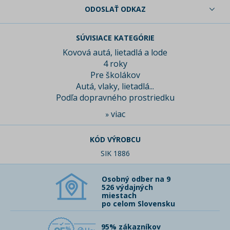
ODOSLAŤ ODKAZ
SÚVISIACE KATEGÓRIE
Kovová autá, lietadlá a lode
4 roky
Pre školákov
Autá, vlaky, lietadlá...
Podľa dopravného prostriedku
viac
»
KÓD VÝROBCU
SIK 1886
Osobný odber na 9
526 výdajných
miestach
po celom Slovensku
95% zákazníkov