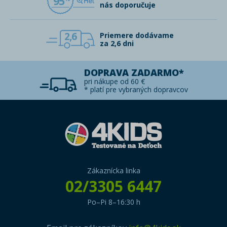
95
nás doporučuje
2,6
Priemere dodávame
za 2,6 dni
DOPRAVA ZADARMO*
pri nákupe od 60 €
* platí pre vybraných dopravcov
Zákaznícka linka
02/3305 6447
Po–Pi 8–16:30 h