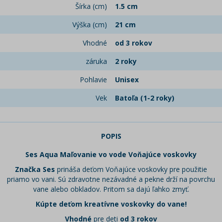
Šírka (cm)
1.5 cm
Výška (cm)
21 cm
Vhodné
od 3 rokov
záruka
2 roky
Pohlavie
Unisex
Vek
Batoľa (1-2 roky)
POPIS
Ses Aqua Maľovanie vo vode Voňajúce voskovky
Značka Ses
prináša deťom Voňajúce voskovky pre použitie
priamo vo vani. Sú zdravotne nezávadné a pekne drží na povrchu
vane alebo obkladov. Pritom sa dajú ľahko zmyť.
Kúpte deťom kreatívne voskovky do vane!
Vhodné
pre deti
od 3 rokov