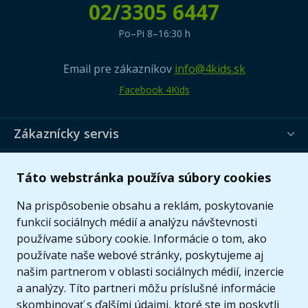
02/3305 6447
Po–Pi 8–16:30 h
Email pre zákazníkov
info@4kids.sk
Facebook 4Kids
Zákaznícky servis
Užitočné informácie
Táto webstránka používa súbory cookies
Ponuka
Na prispôsobenie obsahu a reklám, poskytovanie
funkcií sociálnych médií a analýzu návštevnosti
používame súbory cookie. Informácie o tom, ako
používate naše webové stránky, poskytujeme aj
našim partnerom v oblasti sociálnych médií, inzercie
a analýzy. Títo partneri môžu príslušné informácie
skombinovať s ďalšími údajmi, ktoré ste im poskytli