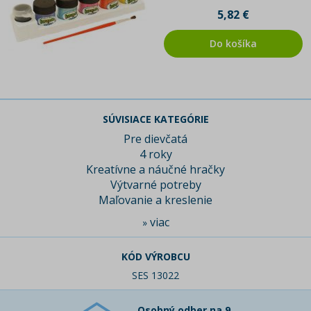
5,82 €
Do košíka
SÚVISIACE KATEGÓRIE
Pre dievčatá
4 roky
Kreatívne a náučné hračky
Výtvarné potreby
Maľovanie a kreslenie
viac
»
KÓD VÝROBCU
SES 13022
Osobný odber na 9