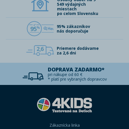
549 výdajných
miestach
po celom Slovensku
95% zákazníkov
95
nás doporučuje
2,6
Priemere dodávame
za 2,6 dni
DOPRAVA ZADARMO*
pri nákupe od 60 €
* platí pre vybraných dopravcov
Zákaznícka linka