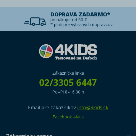
DOPRAVA ZADARMO*
pri nákupe od 60 €
* platí pre vybraných dopravcov
Zákaznícka linka
02/3305 6447
Po–Pi 8–16:30 h
Email pre zákazníkov
info@4kids.sk
Facebook 4Kids