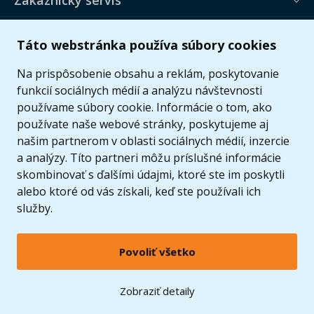
Zákaznícky servis
Užitočné informácie
Táto webstránka používa súbory cookies
Ponuka
Na prispôsobenie obsahu a reklám, poskytovanie
funkcií sociálnych médií a analýzu návštevnosti
používame súbory cookie. Informácie o tom, ako
používate naše webové stránky, poskytujeme aj
našim partnerom v oblasti sociálnych médií, inzercie
a analýzy. Títo partneri môžu príslušné informácie
skombinovať s ďalšími údajmi, ktoré ste im poskytli
alebo ktoré od vás získali, keď ste používali ich
služby.
Povoliť všetko
© 2005 - 2026 Copyright 4kids.sk
LEGO, logo LEGO a minifigúrka sú ochrannými známkami spoločnosti LEGO Group. ©
Zobraziť detaily
2024 The LEGO Group.
Tieto internetové stránky používajú súbory cookie. Viac informácií
tu
.