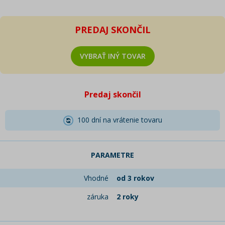
PREDAJ SKONČIL
VYBRAŤ INÝ TOVAR
Predaj skončil
100 dní na vrátenie tovaru
PARAMETRE
Vhodné
od 3 rokov
záruka
2 roky