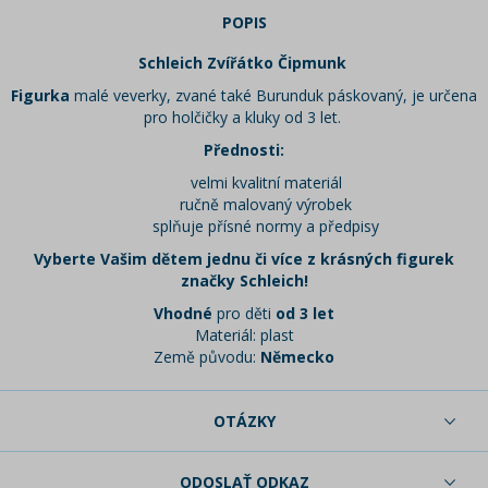
POPIS
Schleich Zvířátko Čipmunk
Figurka
malé veverky, zvané také Burunduk páskovaný, je určena
pro holčičky a kluky od 3 let.
Přednosti:
velmi kvalitní materiál
ručně malovaný výrobek
splňuje přísné normy a předpisy
Vyberte Vašim dětem jednu či více z krásných figurek
značky Schleich!
Vhodné
pro děti
od 3 let
Materiál: plast
Země původu:
Německo
OTÁZKY
ODOSLAŤ ODKAZ