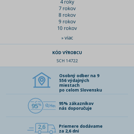
4 roky
7 rokov
8 rokov
9 rokov
10 rokov
viac
»
KÓD VÝROBCU
SCH 14722
Osobný odber na 9
556 výdajných
miestach
po celom Slovensku
95% zákazníkov
95
nás doporučuje
2,6
Priemere dodávame
za 2,6 dni