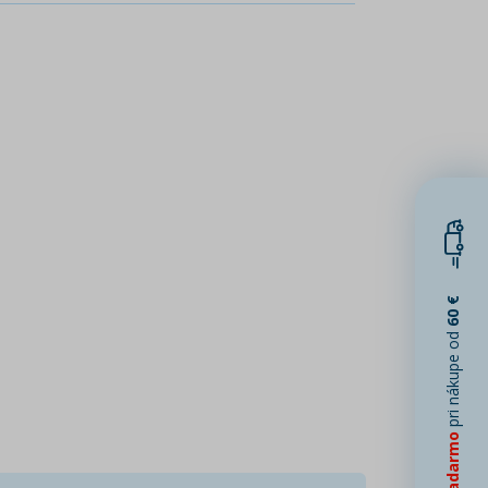
60 €
pri nákupe od