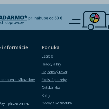
ZADARMO*
pri nákupe od 60 €
ých dopravcov
é informácie
Ponuka
LEGO®
Hračky a hry
Dojčenský tovar
hodnotenie zákazníkov
Školské potreby
Detská izba
Knihy
Odevy a kozmetika
ay - platba online
,