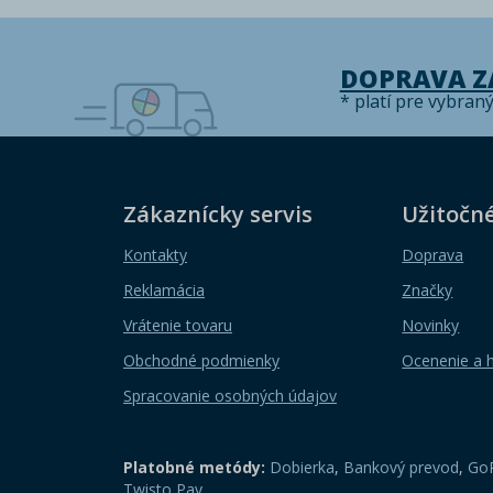
DOPRAVA 
* platí pre vybran
Zákaznícky servis
Užitočn
Kontakty
Doprava
Reklamácia
Značky
Vrátenie tovaru
Novinky
Obchodné podmienky
Ocenenie a 
Spracovanie osobných údajov
Platobné metódy:
Dobierka
,
Bankový prevod
,
GoP
Twisto Pay