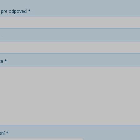
 pre odpoveď *
o
ka *
ní *