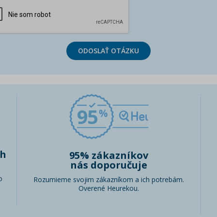
ODOSLAŤ OTÁZKU
95
ch
95% zákazníkov
nás doporučuje
o
Rozumieme svojim zákazníkom a ich potrebám.
Overené Heurekou.