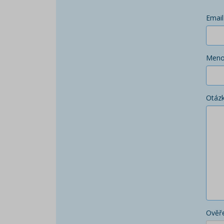
Email
Men
Otáz
Ověře