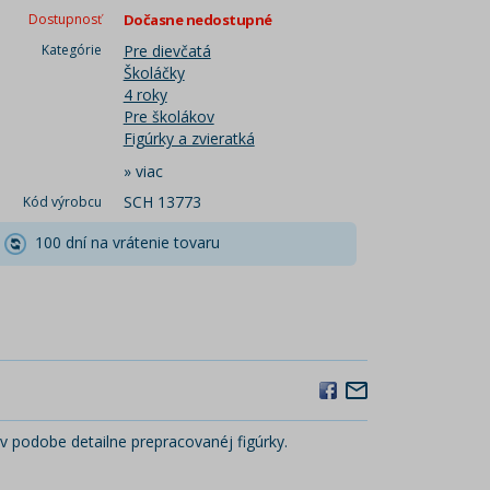
Dostupnosť
Dočasne nedostupné
Kategórie
Pre dievčatá
Školáčky
4 roky
Pre školákov
Figúrky a zvieratká
»
viac
SCH 13773
Kód výrobcu
100 dní na vrátenie tovaru
v podobe detailne prepracovanéj figúrky.