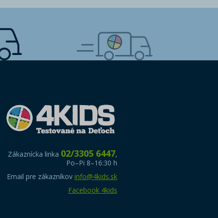
02/3305 6447
Zákaznícka linka
,
Po–Pi 8–16:30 h
Email pre zákazníkov
info@4kids.sk
Facebook 4kids