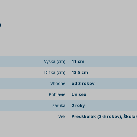
!
Výška (cm)
11 cm
Dĺžka (cm)
13.5 cm
Vhodné
od 3 rokov
Pohlavie
Unisex
záruka
2 roky
Vek
Predškolák (3-5 rokov), Školák