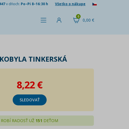
447
v dňoch:
Po–Pi 8–16:30 h
Všetko o nákupe
0
0,00 €
 KOBYLA TINKERSKÁ
8,22 €
SLEDOVAŤ
ROBÍ RADOSŤ UŽ
151
DEŤOM