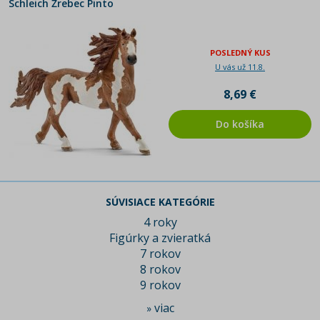
Schleich Žrebec Pinto
POSLEDNÝ KUS
U vás už 11.8.
8,69 €
Do košíka
SÚVISIACE KATEGÓRIE
4 roky
Figúrky a zvieratká
7 rokov
8 rokov
9 rokov
viac
»