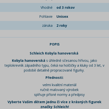
Vhodné
od 3 rokov
Pohlavie
Unisex
záruka
2 roky
POPIS
Schleich Kobyla hanoverská
Kobyla hanoverská
s úhledně sčesanou hřívou, jako
teplokrevník západního typu, čeká na holčičky a kluky od 3 let, v
podobě detailně propracované figurky.
Přednosti:
velmi kvalitní materiál
ručně malovaný výrobek
splňuje přísné normy a předpisy
Vyberte Vašim dětem jednu či více z krásných figurek
značky Schleich!