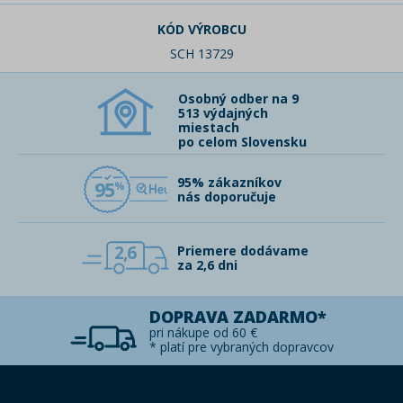
KÓD VÝROBCU
SCH 13729
Osobný odber na 9
513 výdajných
miestach
po celom Slovensku
95% zákazníkov
95
nás doporučuje
2,6
Priemere dodávame
za 2,6 dni
DOPRAVA ZADARMO*
pri nákupe od 60 €
* platí pre vybraných dopravcov