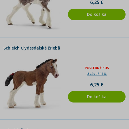
6,25 €
Do košíka
Schleich Clydesdalské žriebä
POSLEDNÝ KUS
U vás už 11.8.
6,25 €
Do košíka