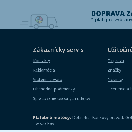
DOPRAVA 
* platí pre vybran
Zákaznícky servis
Užitočn
Kontakty
Doprava
Reklamácia
Značky
Vrátenie tovaru
Novinky
Obchodné podmienky
Ocenenie a 
Spracovanie osobných údajov
Platobné metódy:
Dobierka
,
Bankový prevod
,
GoP
Twisto Pay