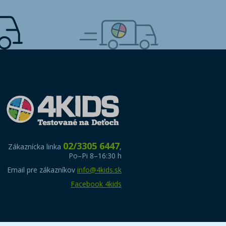
02/3305 6447
Zákaznícka linka
,
Po–Pi 8–16:30 h
Email pre zákazníkov
info@4kids.sk
Facebook 4kids