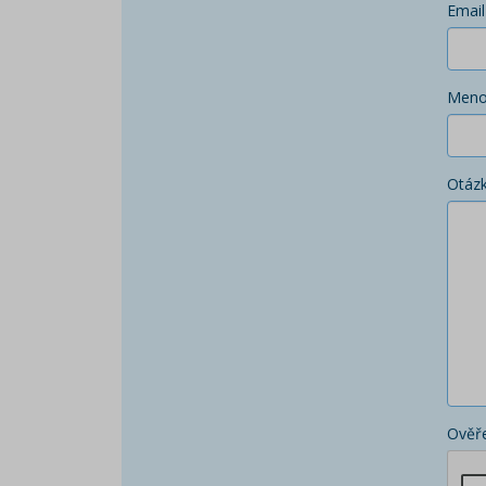
Email
Men
Otáz
Ověře