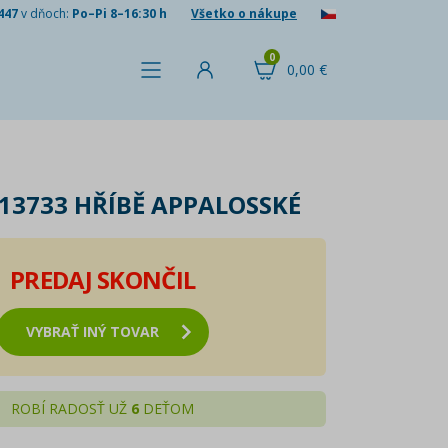
447
v dňoch:
Po–Pi 8–16:30 h
Všetko o nákupe
0
0,00 €
 13733 HŘÍBĚ APPALOSSKÉ
PREDAJ SKONČIL
VYBRAŤ INÝ TOVAR
ROBÍ RADOSŤ UŽ
6
DEŤOM