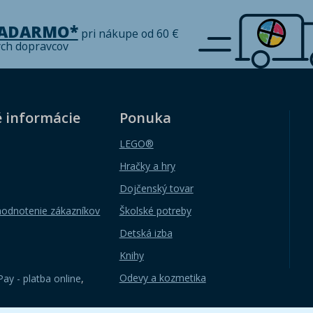
ZADARMO*
pri nákupe od 60 €
ých dopravcov
é informácie
Ponuka
LEGO®
Hračky a hry
Dojčenský tovar
hodnotenie zákazníkov
Školské potreby
Detská izba
Knihy
Odevy a kozmetika
ay - platba online
,