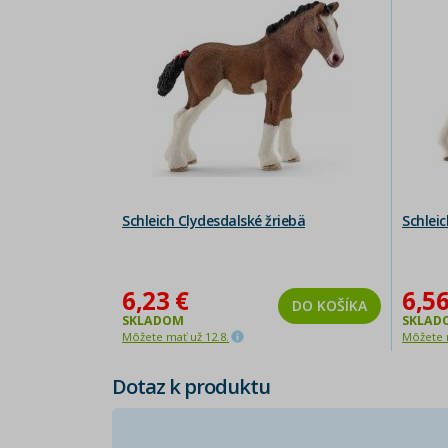
Schleich Clydesdalské žriebä
Schlei
6,23 €
6,56
DO KOŠÍKA
SKLADOM
SKLAD
Môžete mať už 12.8.
Môžete m
Dotaz k produktu