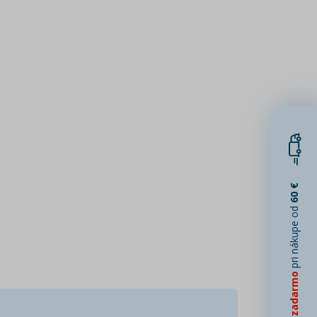
60 €
pri nákupe od
Doprava zadarmo