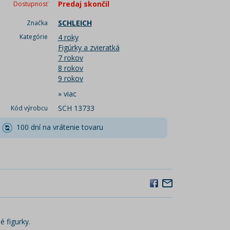
Predaj skončil
Dostupnosť
SCHLEICH
Značka
Kategórie
4 roky
Figúrky a zvieratká
7 rokov
8 rokov
9 rokov
»
viac
SCH 13733
Kód výrobcu
100 dní na vrátenie tovaru
é figurky.