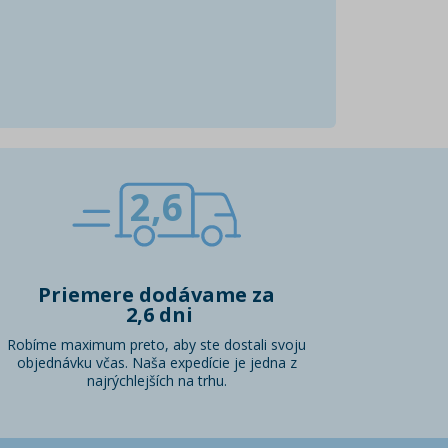
2,6
Priemere dodávame za
2,6 dni
Robíme maximum preto, aby ste dostali svoju
objednávku včas. Naša expedície je jedna z
najrýchlejších na trhu.