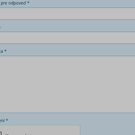
 pre odpoveď *
o
ka *
ní *