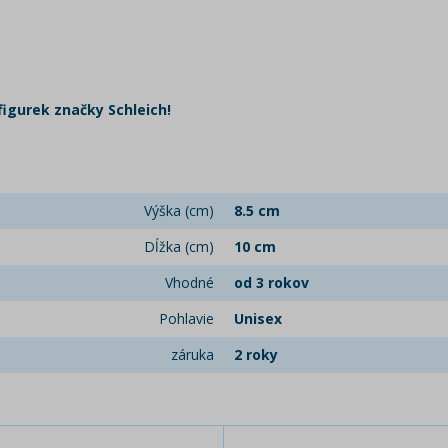
figurek značky Schleich!
Výška (cm)
8.5 cm
Dĺžka (cm)
10 cm
Vhodné
od 3 rokov
Pohlavie
Unisex
záruka
2 roky