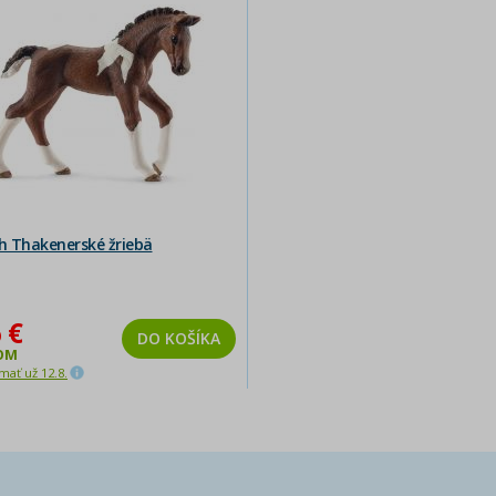
ch Thakenerské žriebä
 €
DO KOŠÍKA
OM
ať už 12.8.