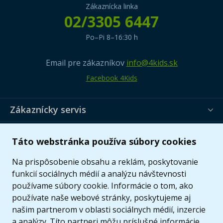
Zákaznícka linka
02/3305 6447
Po–Pi 8–16:30 h
Email pre zákazníkov
info@4kids.sk
Facebook 4Kids
Zákaznícky servis
Užitočné informácie
Táto webstránka používa súbory cookies
Ponuka
Na prispôsobenie obsahu a reklám, poskytovanie
funkcií sociálnych médií a analýzu návštevnosti
používame súbory cookie. Informácie o tom, ako
používate naše webové stránky, poskytujeme aj
našim partnerom v oblasti sociálnych médií, inzercie
a analýzy. Títo partneri môžu príslušné informácie