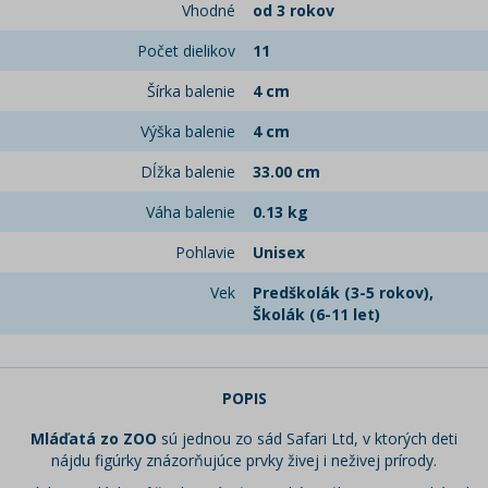
Vhodné
od 3 rokov
Počet dielikov
11
Šírka balenie
4 cm
Výška balenie
4 cm
Dĺžka balenie
33.00 cm
Váha balenie
0.13 kg
Pohlavie
Unisex
Vek
Predškolák (3-5 rokov),
Školák (6-11 let)
POPIS
Mláďatá zo ZOO
sú jednou zo sád Safari Ltd, v ktorých deti
nájdu figúrky znázorňujúce prvky živej i neživej prírody.