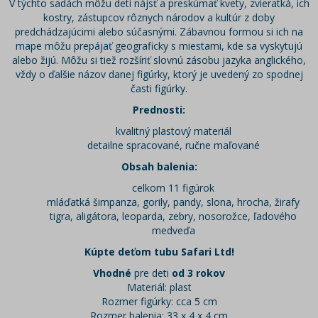
V týchto sadách môžu deti nájsť a preskúmať kvety, zvieratká, ich
kostry, zástupcov rôznych národov a kultúr z doby
predchádzajúcimi alebo súčasnými. Zábavnou formou si ich na
mape môžu prepájať geograficky s miestami, kde sa vyskytujú
alebo žijú. Môžu si tiež rozšíriť slovnú zásobu jazyka anglického,
vždy o ďalšie názov danej figúrky, ktorý je uvedený zo spodnej
časti figúrky.
Prednosti:
kvalitný plastový materiál
detailne spracované, ručne maľované
Obsah balenia:
celkom 11 figúrok
mláďatká šimpanza, gorily, pandy, slona, hrocha, žirafy
tigra, aligátora, leoparda, zebry, nosorožce, ľadového
medveďa
Kúpte deťom tubu Safari Ltd!
Vhodné
pre deti
od 3 rokov
Materiál: plast
Rozmer figúrky: cca 5 cm
Rozmer balenia: 33 x 4 x 4 cm