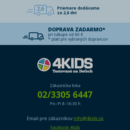
2,6
Priemere dodávame
za 2,6 dni
DOPRAVA ZADARMO*
pri nákupe od 60 €
* platí pre vybraných dopravcov
Zákaznícka linka
02/3305 6447
Po–Pi 8–16:30 h
Email pre zákazníkov
info@4kids.sk
Facebook 4Kids