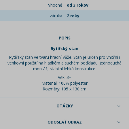
Vhodné
od 3 rokov
záruka
2 roky
POPIS
Rytířský stan
Rytířský stan ve tvaru hradní věže. Stan je určen pro vnitřní i
venkovní použití na hladkém a suchém podkladu. Jednoduchá
montáž, stabilní lehká konstrukce.
Věk: 3+
Materiál: 100% polyester
Rozměry: 105 x 130 cm
OTÁZKY
ODOSLAŤ ODKAZ