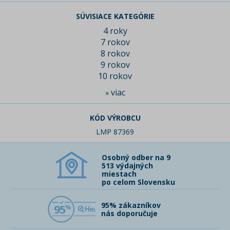
SÚVISIACE KATEGÓRIE
4 roky
7 rokov
8 rokov
9 rokov
10 rokov
viac
»
KÓD VÝROBCU
LMP 87369
Osobný odber na 9
513 výdajných
miestach
po celom Slovensku
95% zákazníkov
95
nás doporučuje