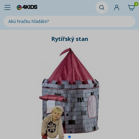
0
Rytířský stan