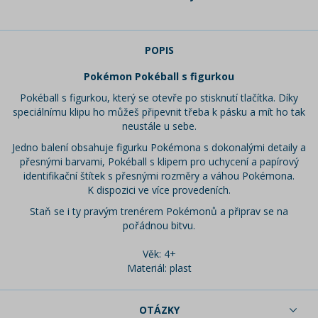
POPIS
Pokémon Pokéball s figurkou
Pokéball s figurkou, který se otevře po stisknutí tlačítka. Díky
speciálnímu klipu ho můžeš připevnit třeba k pásku a mít ho tak
neustále u sebe.
Jedno balení obsahuje figurku Pokémona s dokonalými detaily a
přesnými barvami, Pokéball s klipem pro uchycení a papírový
identifikační štítek s přesnými rozměry a váhou Pokémona.
K dispozici ve více provedeních.
Staň se i ty pravým trenérem Pokémonů a připrav se na
pořádnou bitvu.
Věk: 4+
Materiál: plast
OTÁZKY