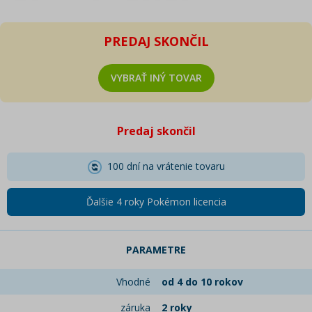
PREDAJ SKONČIL
VYBRAŤ INÝ TOVAR
Predaj skončil
100 dní na vrátenie tovaru
Ďalšie 4 roky Pokémon licencia
PARAMETRE
Vhodné
od 4 do 10 rokov
záruka
2 roky