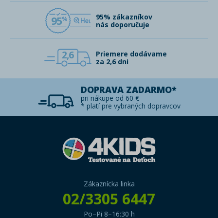
95% zákazníkov
95
nás doporučuje
2,6
Priemere dodávame
za 2,6 dni
DOPRAVA ZADARMO*
pri nákupe od 60 €
* platí pre vybraných dopravcov
Zákaznícka linka
02/3305 6447
Po–Pi 8–16:30 h