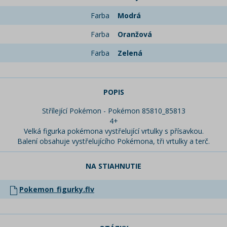
Farba
Modrá
Farba
Oranžová
Farba
Zelená
POPIS
Střílející Pokémon - Pokémon 85810_85813
4+
Velká figurka pokémona vystřelující vrtulky s přísavkou.
Balení obsahuje vystřelujícího Pokémona, tři vrtulky a terč.
NA STIAHNUTIE
Pokemon_figurky.flv