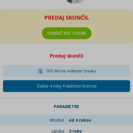
PREDAJ SKONČIL
VYBRAŤ INÝ TOVAR
Predaj skončil
100 dní na vrátenie tovaru
Ďalšie 4 roky Pokémon licencia
PARAMETRE
Vhodné
od 4 rokov
záruka
2 roky