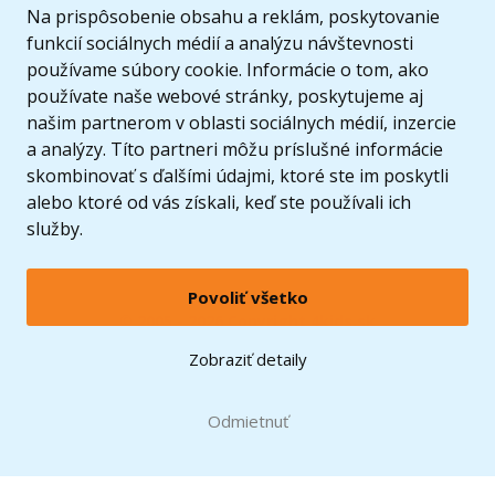
Ponuka
Na prispôsobenie obsahu a reklám, poskytovanie
funkcií sociálnych médií a analýzu návštevnosti
používame súbory cookie. Informácie o tom, ako
používate naše webové stránky, poskytujeme aj
našim partnerom v oblasti sociálnych médií, inzercie
a analýzy. Títo partneri môžu príslušné informácie
skombinovať s ďalšími údajmi, ktoré ste im poskytli
alebo ktoré od vás získali, keď ste používali ich
služby.
Povoliť všetko
© 2005 - 2026 Copyright 4kids.sk
LEGO, logo LEGO a minifigúrka sú ochrannými známkami spoločnosti LEGO Group. ©
Zobraziť detaily
2024 The LEGO Group.
Tieto internetové stránky používajú súbory cookie. Viac informácií
tu
.
Doprava zadarmo
Odmietnuť
pri nákupe od
60 €*
Zobraziť verziu pre desktop
Hračky môžete mať už
11.8.
* platí pre vybraných dopravcov