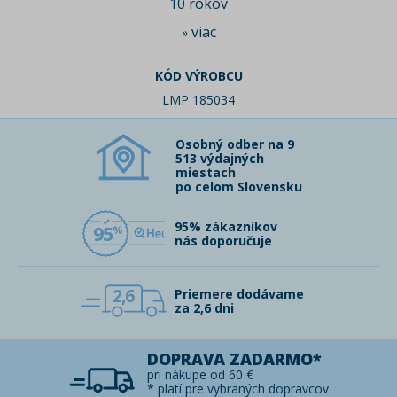
10 rokov
viac
»
KÓD VÝROBCU
LMP 185034
Osobný odber na 9
513 výdajných
miestach
po celom Slovensku
95% zákazníkov
95
nás doporučuje
2,6
Priemere dodávame
za 2,6 dni
DOPRAVA ZADARMO*
pri nákupe od 60 €
* platí pre vybraných dopravcov