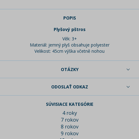
POPIS
Plyšový pštros
Věk: 3+
Materiál: jemný plyš obsahuje polyester
Velikost: 45cm výška včetně nohou
OTÁZKY
ODOSLAŤ ODKAZ
SÚVISIACE KATEGÓRIE
4 roky
7 rokov
8 rokov
9 rokov