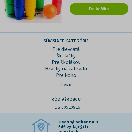
Do košíka
SÚVISIACE KATEGÓRIE
Pre dievčatá
Školáčky
Pre školákov
Hračky na záhradu
Pre koho
viac
»
KÓD VÝROBCU
TDS 00520926
Osobný odber na 9
549 výdajných
miestach