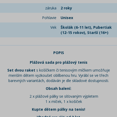
záruka
2 roky
Pohlavie
Unisex
Vek
Školák (6-11 let), Pubertiak
(12-15 rokov), Starší (16+)
POPIS
Plážová sada pro plážový tenis
Set dvou raket
s košíčkem či tenisovým míčkem umožňuje
menším dětem vyzkoušet oblíbenou hru. Vyrábí se ve třech
barevných variantách, dodáván je dle skladové dostupnosti.
Obsah balení:
2 x plážové pálky se síťovaným výpletem
1 x míček, 1 x košíček
Kupte dětem pálky na tenis!