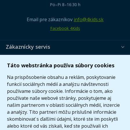
Po–Pi 8–16:30 h
Email pre zákazníkov
info@4kids.sk
Facebook 4Kids
Zákaznícky servis
Užitočné informácie
Táto webstránka používa súbory cookies
Ponuka
Na prispôsobenie obsahu a reklám, poskytovanie
funkcií sociálnych médií a analýzu návštevnosti
používame súbory cookie. Informácie o tom, ako
používate naše webové stránky, poskytujeme aj
našim partnerom v oblasti sociálnych médií, inzercie
a analýzy. Títo partneri môžu príslušné informácie
skombinovať s ďalšími údajmi, ktoré ste im poskytli
alebo ktoré od vás získali, keď ste používali ich