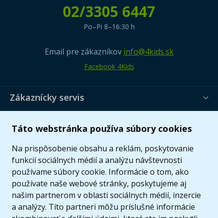
02/3305 6447
Po–Pi 8–16:30 h
Email pre zákazníkov
info@4kids.sk
Facebook 4Kids
Zákaznícky servis
Užitočné informácie
Táto webstránka používa súbory cookies
Ponuka
Na prispôsobenie obsahu a reklám, poskytovanie
funkcií sociálnych médií a analýzu návštevnosti
používame súbory cookie. Informácie o tom, ako
používate naše webové stránky, poskytujeme aj
našim partnerom v oblasti sociálnych médií, inzercie
a analýzy. Títo partneri môžu príslušné informácie