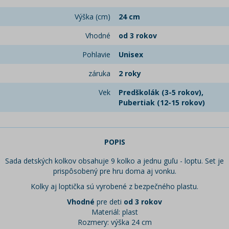
Výška (cm)
24 cm
Vhodné
od 3 rokov
Pohlavie
Unisex
záruka
2 roky
Vek
Predškolák (3-5 rokov),
Pubertiak (12-15 rokov)
POPIS
Sada detských kolkov obsahuje 9 kolko a jednu guľu - loptu. Set je
prispôsobený pre hru doma aj vonku.
Kolky aj loptička sú vyrobené z bezpečného plastu.
Vhodné
pre deti
od 3 rokov
Materiál: plast
Rozmery: výška 24 cm