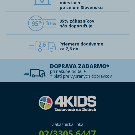
miestach
po celom Slovensku
95% zákazníkov
95
nás doporučuje
2,6
Priemere dodávame
za 2,6 dni
DOPRAVA ZADARMO*
pri nákupe od 60 €
* platí pre vybraných dopravcov
Zákaznícka linka
02/3305 6447