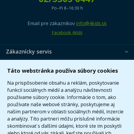
Po–Pi 8–16:30 h
Email pre zákazníkov
info@4kids.sk
Facebook 4Kids
Zákaznícky servis
Užitočné informácie
Táto webstránka používa súbory cookies
Ponuka
Na prispôsobenie obsahu a reklám, poskytovanie
funkcií sociálnych médií a analýzu návštevnosti
používame súbory cookie. Informácie o tom, ako
používate naše webové stránky, poskytujeme aj
našim partnerom v oblasti sociálnych médií, inzercie
a analýzy. Títo partneri môžu príslušné informácie
skombinovať s ďalšími údajmi, ktoré ste im poskytli
alebo ktoré od vás získali, keď ste používali ich