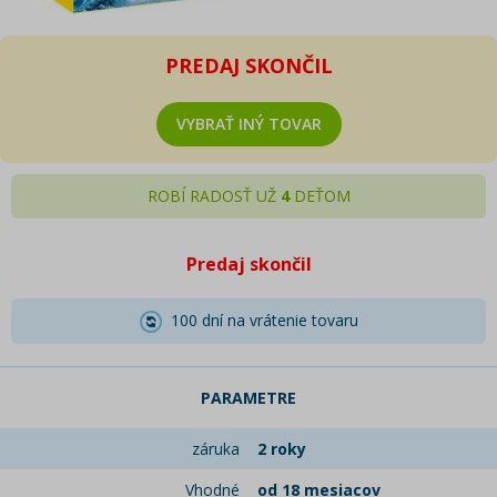
PREDAJ SKONČIL
VYBRAŤ INÝ TOVAR
ROBÍ RADOSŤ UŽ
4
DEŤOM
Predaj skončil
100 dní na vrátenie tovaru
PARAMETRE
záruka
2 roky
Vhodné
od 18 mesiacov