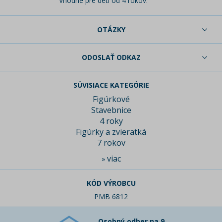
Vhodné pre deti od 4 rokov.
OTÁZKY
ODOSLAŤ ODKAZ
SÚVISIACE KATEGÓRIE
Figúrkové
Stavebnice
4 roky
Figúrky a zvieratká
7 rokov
viac
»
KÓD VÝROBCU
PMB 6812
Osobný odber na 9