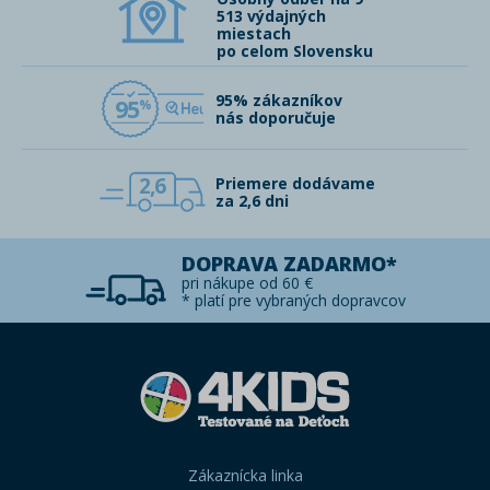
513 výdajných
miestach
po celom Slovensku
95% zákazníkov
95
nás doporučuje
2,6
Priemere dodávame
za 2,6 dni
DOPRAVA ZADARMO*
pri nákupe od 60 €
* platí pre vybraných dopravcov
Zákaznícka linka