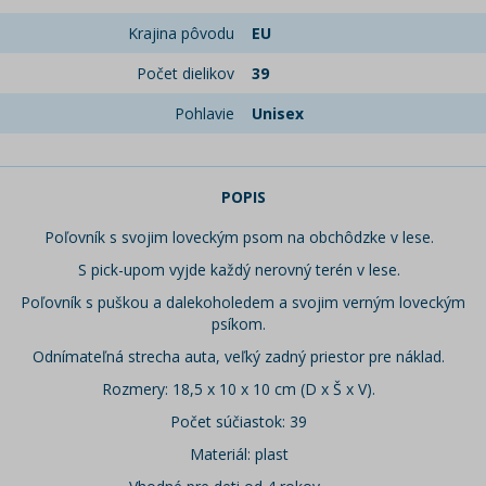
Krajina pôvodu
EU
Počet dielikov
39
Pohlavie
Unisex
POPIS
Poľovník s svojim loveckým psom na obchôdzke v lese.
S pick-upom vyjde každý nerovný terén v lese.
Poľovník s puškou a dalekoholedem a svojim verným loveckým
psíkom.
Odnímateľná strecha auta, veľký zadný priestor pre náklad.
Rozmery: 18,5 x 10 x 10 cm (D x Š x V).
Počet súčiastok: 39
Materiál: plast