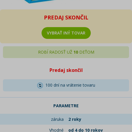
PREDAJ SKONČIL
VYBRAŤ INÝ TOVAR
ROBÍ RADOSŤ UŽ
10
DEŤOM
Predaj skončil
100 dní na vrátenie tovaru
PARAMETRE
záruka
2 roky
Vhodné
od 4 do 10 rokov