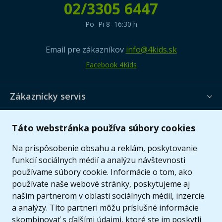
02/3305 6447
Po–Pi 8–16:30 h
Email pre zákazníkov
info@4kids.sk
Facebook 4Kids
Zákaznícky servis
Užitočné informácie
Táto webstránka používa súbory cookies
Ponuka
Na prispôsobenie obsahu a reklám, poskytovanie
funkcií sociálnych médií a analýzu návštevnosti
používame súbory cookie. Informácie o tom, ako
používate naše webové stránky, poskytujeme aj
našim partnerom v oblasti sociálnych médií, inzercie
a analýzy. Títo partneri môžu príslušné informácie
skombinovať s ďalšími údajmi, ktoré ste im poskytli