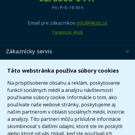
Po–Pi 8–16:30 h
Email pre zákazníkov
info@4kids.sk
Facebook 4Kids
Zákaznícky servis
Užitočné informácie
Táto webstránka používa súbory cookies
Ponuka
Na prispôsobenie obsahu a reklám, poskytovanie
funkcií sociálnych médií a analýzu návštevnosti
používame súbory cookie. Informácie o tom, ako
používate naše webové stránky, poskytujeme aj
našim partnerom v oblasti sociálnych médií, inzercie
a analýzy. Títo partneri môžu príslušné informácie
skombinovať s ďalšími údajmi, ktoré ste im poskytli
alebo ktoré od vás získali, keď ste používali ich