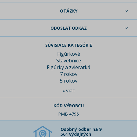
OTÁZKY
ODOSLAŤ ODKAZ
SÚVISIACE KATEGÓRIE
Figúrkové
Stavebnice
Figúrky a zvieratká
7 rokov
5 rokov
viac
»
KÓD VÝROBCU
PMB 4796
Osobný odber na 9
561 výdajných