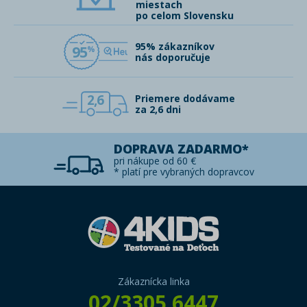
miestach
po celom Slovensku
95% zákazníkov
95
nás doporučuje
2,6
Priemere dodávame
za 2,6 dni
DOPRAVA ZADARMO*
pri nákupe od 60 €
* platí pre vybraných dopravcov
Zákaznícka linka
02/3305 6447