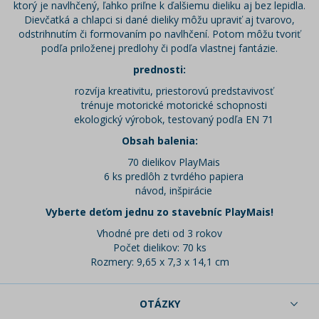
ktorý je navlhčený, ľahko priľne k ďalšiemu dieliku aj bez lepidla.
Dievčatká a chlapci si dané dieliky môžu upraviť aj tvarovo,
odstrihnutím či formovaním po navlhčení. Potom môžu tvoriť
podľa priloženej predlohy či podľa vlastnej fantázie.
prednosti:
rozvíja kreativitu, priestorovú predstavivosť
trénuje motorické motorické schopnosti
ekologický výrobok, testovaný podľa EN 71
Obsah balenia:
70 dielikov PlayMais
6 ks predlôh z tvrdého papiera
návod, inšpirácie
Vyberte deťom jednu zo stavebníc PlayMais!
Vhodné pre deti od 3 rokov
Počet dielikov: 70 ks
Rozmery: 9,65 x 7,3 x 14,1 cm
OTÁZKY