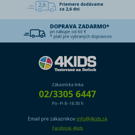
2,6
Priemere dodávame
za 2,6 dni
DOPRAVA ZADARMO*
pri nákupe od 60 €
* platí pre vybraných dopravcov
Zákaznícka linka
02/3305 6447
Po–Pi 8–16:30 h
Email pre zákazníkov
info@4kids.sk
Facebook 4Kids