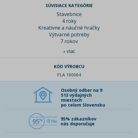
SÚVISIACE KATEGÓRIE
Stavebnice
4 roky
Kreatívne a náučné hračky
Výtvarné potreby
7 rokov
viac
»
KÓD VÝROBCU
PLA 160064
Osobný odber na 9
513 výdajných
miestach
po celom Slovensku
95% zákazníkov
95
nás doporučuje