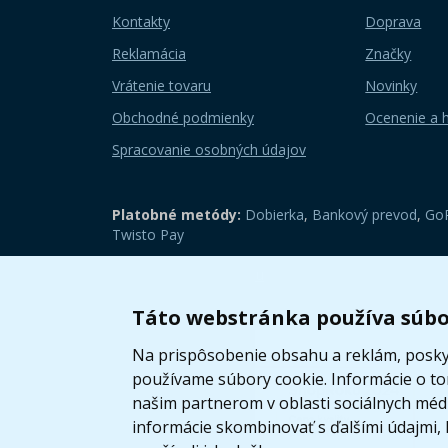
Kontakty
Doprava
Reklamácia
Značky
Vrátenie tovaru
Novinky
Obchodné podmienky
Ocenenie a 
Spracovanie osobných údajov
Platobné metódy:
Dobierka
,
Bankový prevod
,
GoP
Twisto Pay
Zobraziť mobilnú verziu
Táto webstránka používa súbo
Na prispôsobenie obsahu a reklám, poskyt
používame súbory cookie. Informácie o t
našim partnerom v oblasti sociálnych médií
informácie skombinovať s ďalšími údajmi, k