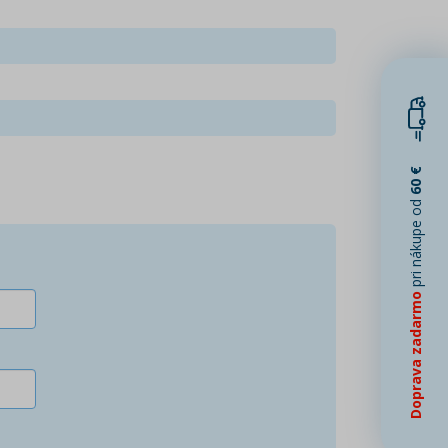
60 €
pri nákupe od
Doprava zadarmo