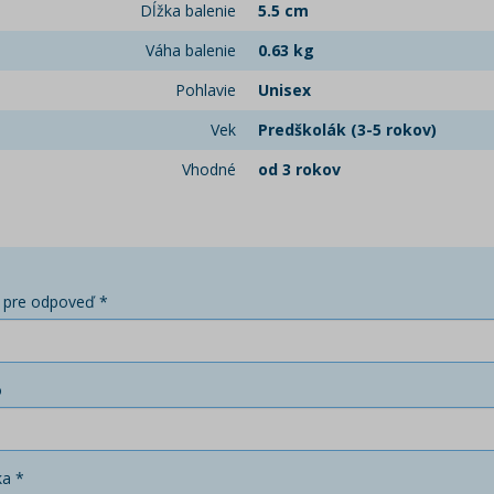
Dĺžka balenie
5.5 cm
Váha balenie
0.63 kg
Pohlavie
Unisex
Vek
Predškolák (3-5 rokov)
Vhodné
od 3 rokov
 pre odpoveď *
o
ka *