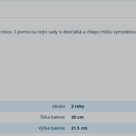
3 rokov. S pomocou tejto sady si dievčatká a chlapci môžu vymodelova
záruka
2 roky
Šírka balenie
20 cm
Výška balenie
21.5 cm