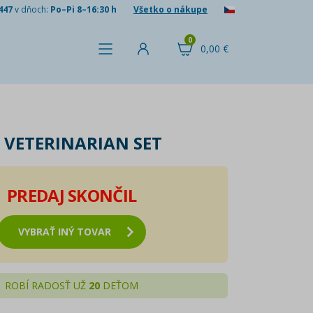
447
v dňoch:
Po–Pi 8–16:30 h
Všetko o nákupe
0
0,00 €
 VETERINARIAN SET
PREDAJ SKONČIL
VYBRAŤ INÝ TOVAR
ROBÍ RADOSŤ UŽ
20
DEŤOM