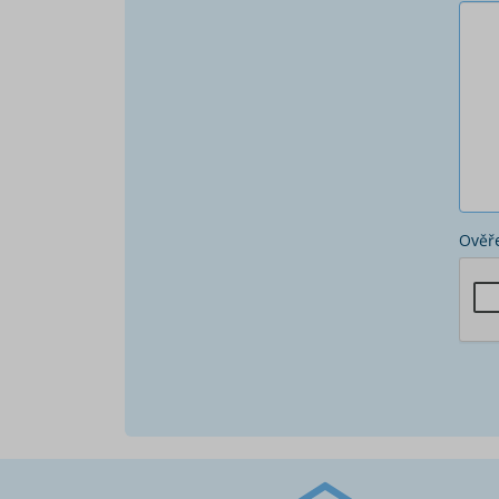
Ověře