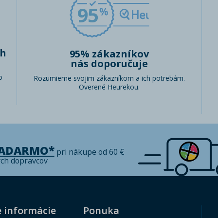
95
ch
95% zákazníkov
nás doporučuje
o
Rozumieme svojim zákazníkom a ich potrebám.
Overené Heurekou.
ZADARMO*
pri nákupe od 60 €
ých dopravcov
é informácie
Ponuka