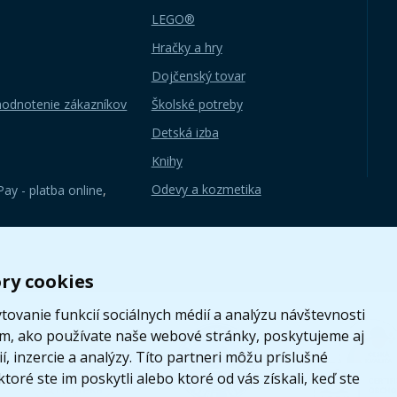
LEGO®
Hračky a hry
Dojčenský tovar
hodnotenie zákazníkov
Školské potreby
Detská izba
Knihy
Odevy a kozmetika
ay - platba online
,
ry cookies
ovanie funkcií sociálnych médií a analýzu návštevnosti
om, ako používate naše webové stránky, poskytujeme aj
, inzercie a analýzy. Títo partneri môžu príslušné
toré ste im poskytli alebo ktoré od vás získali, keď ste