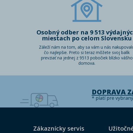
Osobný odber na 9 513 výdajný
miestach po celom Slovensku
Záleží nám na tom, aby sa vám u nás nakupoval
čo najlepšie. Preto si teraz môžete svoj balík
prevziať na jednej z 9513 pobočiek blízko vášho
domova.
DOPRAVA 
* platí pre vybran
Zákaznícky servis
Užitočn