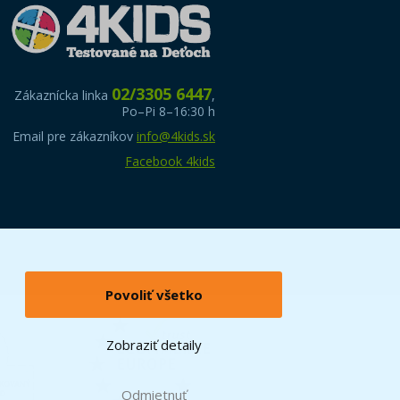
02/3305 6447
Zákaznícka linka
,
Po–Pi 8–16:30 h
Email pre zákazníkov
info@4kids.sk
Facebook 4kids
Povoliť všetko
Zobraziť detaily
Odmietnuť